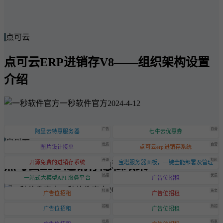
点可云
点可云ERP进销存V8——组织架构设置
介绍
一秒软件官方
2024-4-12
广告
自营
阿里云特惠服务器
七牛云优惠券
点可云
优质
自营
图片设计接单
点可云erp进销存系统
开源
招租
点可云ERP进销存隐私政策
开源免费的进销存系统
宝塔服务器面板，一键全能部署及管理
热招
优质
一站式大模型API 服务平台
广告位招租
一秒软件官方
2024-6-20
特惠
黄金
广告位招租
广告位招租
招租
热招
广告位招租
广告位招租
优质
特惠