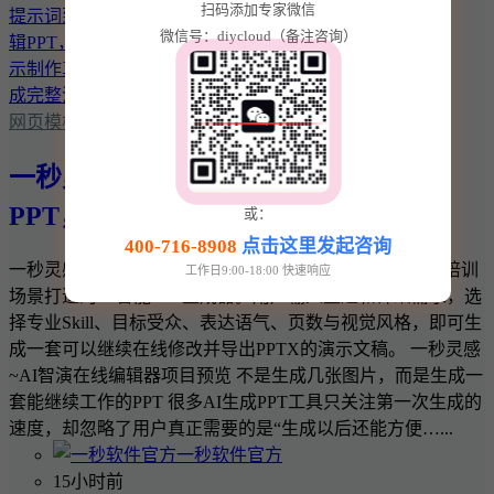
扫码添加专家微信
微信号：diycloud（备注咨询）
网页模板
一秒灵感~AI智演：从提示词到可编辑
PPT，让演示制作真正形成完整流程
或：
400-716-8908
点击这里发起咨询
一秒灵感~AI智演是一款面向企业汇报、产品发布和教育培训
工作日9:00-18:00 快速响应
场景打造的AI智能PPT生成器。用户输入主题和详细需求，选
择专业Skill、目标受众、表达语气、页数与视觉风格，即可生
成一套可以继续在线修改并导出PPTX的演示文稿。 一秒灵感
~AI智演在线编辑器项目预览 不是生成几张图片，而是生成一
套能继续工作的PPT 很多AI生成PPT工具只关注第一次生成的
速度，却忽略了用户真正需要的是“生成以后还能方便…...
一秒软件官方
15小时前