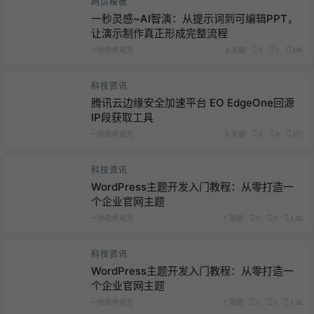
网页模板
一秒灵感~AI智演：从提示词到可编辑PPT，
让演示制作真正形成完整流程
一秒软件官方
4 天前
0
0
148
科技资讯
腾讯云边缘安全加速平台 EO EdgeOne回源
IP段获取工具
一秒软件官方
5 天前
0
0
272
科技资讯
WordPress主题开发入门教程：从零打造一
个企业官网主题
一秒软件官方
1 周前
0
0
1.8k
科技资讯
WordPress主题开发入门教程：从零打造一
个企业官网主题
一秒软件官方
1 周前
0
0
1.8k