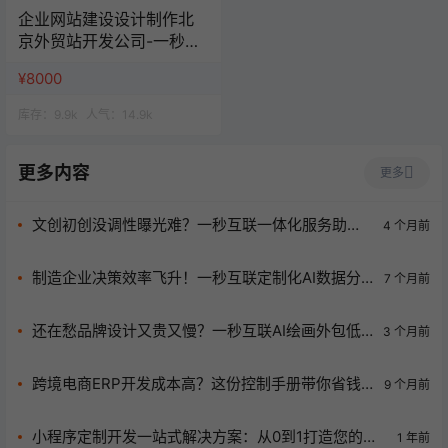
企业网站建设设计制作北
京外贸站开发公司-一秒云
网站一站式服务
¥8000
库存：
9.9k
人气：
14.9k
更多内容
更多
文创初创没调性曝光难？一秒互联一体化服务助你
4 个月前
品牌升级！
制造企业决策效率飞升！一秒互联定制化AI数据分
7 个月前
析平台太神啦
还在愁品牌设计又贵又慢？一秒互联AI绘画外包低
3 个月前
成本高效出图！
跨境电商ERP开发成本高？这份控制手册带你省钱
9 个月前
避坑！
小程序定制开发一站式解决方案：从0到1打造您的专
1 年前