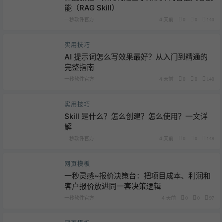
能（RAG Skill）
一秒软件官方
4 天前
0
0
140
实用技巧
AI 提示词怎么写效果最好？从入门到精通的
完整指南
一秒软件官方
4 天前
0
0
140
实用技巧
Skill 是什么？怎么创建？怎么使用？一文详
解
一秒软件官方
4 天前
0
0
148
网页模板
一秒灵感~报价决策台：把项目成本、利润和
客户报价放进同一套决策逻辑
一秒软件官方
4 天前
0
0
97