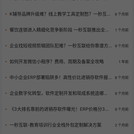
明
K辅导品牌升级难？线上教学工具定制愁？一秒互联
6 个月前
帮你搞定！
餐饮连锁进入精细化竞争新阶段 一秒互联推出全链
1 个月前
路数字化解决方案
企业找短视频剪辑团队犯难？一秒互联给你靠谱方
9 个月前
案！
如何开发微信小程序？费用、周期及备案全攻略
1 年前
中小企业ERP部署陷阱多！高性价比进销存软件报
8 个月前
价与选型攻略来袭
企业数字化转型，软件定制开发和现成系统选哪
9 个月前
个？定制流程注意啥揭秘
《3大排名靠前的进销存软件曝光！ERP价格分3
9 个月前
档，可云进销存值得选吗？》
一秒互联-教育培训行业全栈外包定制解决方案
2 个月前