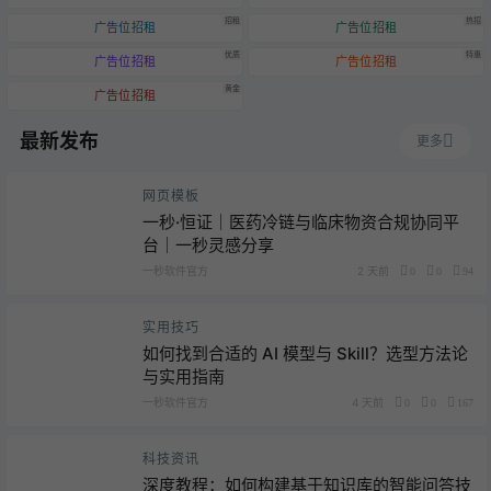
招租
热招
广告位招租
广告位招租
优质
特惠
广告位招租
广告位招租
黄金
广告位招租
最新发布
更多
网页模板
一秒·恒证｜医药冷链与临床物资合规协同平
台｜一秒灵感分享
一秒软件官方
2 天前
0
0
94
实用技巧
如何找到合适的 AI 模型与 Skill？选型方法论
与实用指南
一秒软件官方
4 天前
0
0
167
科技资讯
深度教程：如何构建基于知识库的智能问答技