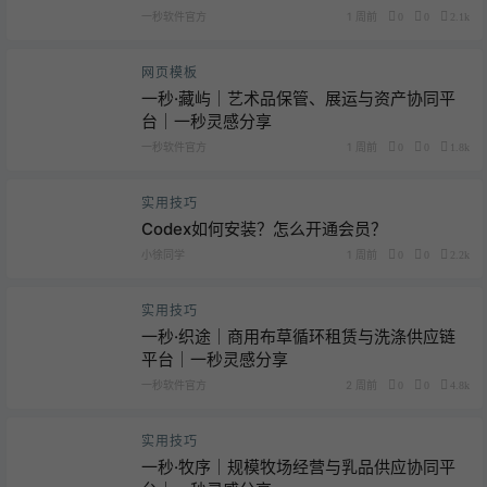
一秒软件官方
1 周前
0
0
2.1k
网页模板
一秒·藏屿｜艺术品保管、展运与资产协同平
台｜一秒灵感分享
一秒软件官方
1 周前
0
0
1.8k
实用技巧
Codex如何安装？怎么开通会员？
小徐同学
1 周前
0
0
2.2k
实用技巧
一秒·织途｜商用布草循环租赁与洗涤供应链
平台｜一秒灵感分享
一秒软件官方
2 周前
0
0
4.8k
实用技巧
一秒·牧序｜规模牧场经营与乳品供应协同平