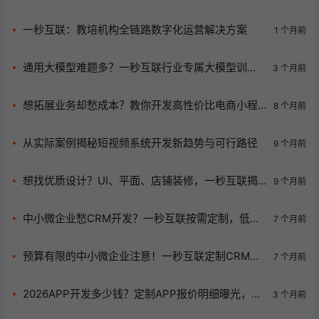
属商业利器 | 一秒互联专业护航
一秒互联：教培机构全链路数字化运营解决方案
1 个月前
通用大模型难题多？一秒互联行业专属大模型训练
3 个月前
合规落地解你忧！
想拓展业务却愁成本？教你开发高性价比电商小程
8 个月前
序
从实际案例揭秘短视频系统开发新趋势与可行路径
9 个月前
想找优质设计？UI、平面、店铺装修，一秒互联揭
9 个月前
秘！
中小微企业愁CRM开发？一秒互联按需定制，低价
7 个月前
福利助你破难题！
预算有限的中小微企业注意！一秒互联定制CRM开
7 个月前
发性价比超高！
2026APP开发多少钱？定制APP报价明细曝光，避
3 个月前
开低价套路少花冤枉钱