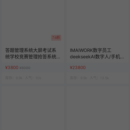
7.6折
答题管理系统大屏考试系
IMAIWORK数字员工
统学校竞赛管理抢答系统
deekseekAI数字人/手机个
班级活动赛事管理
微企微矩阵/面试/陪练/电
¥3800
¥23800
¥5000
销/客服/法务/系统全开源
库存：
9.9k
人气：
10k
库存：
9.9k
人气：
13.5k