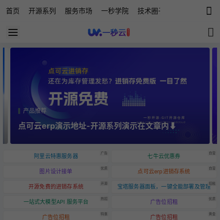
首页
开源系列
服务市场
一秒学院
技术圈子
科技快讯
源
产品推荐
产
点可云erp演示地址-开源系列演示在文章内⬇️
点
广告
自营
阿里云特惠服务器
七牛云优惠券
优质
自营
图片设计接单
点可云erp进销存系统
开源
招租
开源免费的进销存系统
宝塔服务器面板，一键全能部署及管理
热招
优质
一站式大模型API 服务平台
广告位招租
特惠
黄金
广告位招租
广告位招租