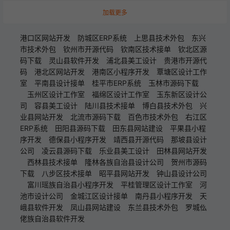
加载更多
港口区网站开发
防城区ERP系统
上思县技术外包
东兴
市技术外包
钦州市开源代码
钦南区技术接单
钦北区源
码下载
灵山县软件开发
浦北县美工设计
贵港市开源代
码
港北区网站开发
港南区小程序开发
覃塘区设计工作
室
平南县设计接单
桂平市ERP系统
玉林市源码下载
玉州区设计工作室
福绵区设计工作室
玉东新区设计公
司
容县美工设计
陆川县技术接单
博白县技术外包
兴
业县网站开发
北流市源码下载
百色市技术外包
右江区
ERP系统
田阳县源码下载
田东县网站建设
平果县小程
序开发
德保县小程序开发
靖西县开源代码
那坡县设计
公司
凌云县源码下载
乐业县美工设计
田林县网站开发
西林县技术接单
隆林各族自治县设计公司
贺州市源码
下载
八步区技术接单
昭平县网站开发
钟山县设计公司
富川瑶族自治县小程序开发
平桂管理区设计工作室
河
池市设计公司
金城江区设计接单
南丹县小程序开发
天
峨县软件开发
凤山县网站建设
东兰县技术外包
罗城仫
佬族自治县软件开发