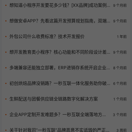
想知道小程序开发要花多少钱？[XX品牌]成功案例
9 个月前
为你揭秘
想做安卓APP？先看这篇开发预算规划指南，双端
9 个月前
成本对比揭秘！
外包公司什么收费标准？技术开发报价
1 年前
想开发教育类小程序？核心功能和不同阶段设计差
9 个月前
异大揭秘！
多端兼容还能独立部署，ERP进销存系统开启企业
8 个月前
高效管理新纪元！
初创烘焙品牌没销路？一秒互联一体化服务助你破
6 个月前
局升级！
生鲜配送与团餐供应链全链路数字化解决方案
1 个月前
企业APP定制开发难题多？一秒互联全端落地方案
3 个月前
帮你轻松搞定！
关于针对我司“一秒互联”品牌恶意不实诋毁的严正声
3 周前