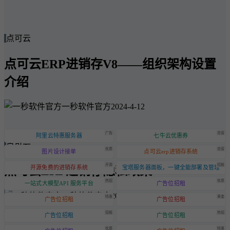
点可云
点可云ERP进销存V8——组织架构设置
介绍
一秒软件官方
2024-4-12
广告
自营
阿里云特惠服务器
七牛云优惠券
点可云
优质
自营
图片设计接单
点可云erp进销存系统
开源
招租
点可云ERP进销存隐私政策
开源免费的进销存系统
宝塔服务器面板，一键全能部署及管理
热招
优质
一站式大模型API 服务平台
广告位招租
一秒软件官方
2024-6-20
特惠
黄金
广告位招租
广告位招租
招租
热招
广告位招租
广告位招租
优质
特惠