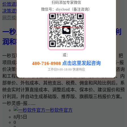
扫码添加专家微信
微信号：diycloud（备注咨询）
网页模板
一秒灵感~报价决策台：把项目成本、利
润和客户报价放进同一套决策逻辑
或：
一秒互联 · 一秒灵感实用商业工具 一秒灵感~报价决策台：把
项目成本、利润和客户报价放进同一套决策逻辑 一秒灵感~报
400-716-8908
点击这里发起咨询
价决策台是一款面向网站建设、软件开发、设计、广告、咨询
工作日9:00-18:00 快速响应
和工程服务公司的在线项目报价工具。用户录入人员工时、内
部单价、外包成本、其他支出、税费、佣金和风险比例后，系
统会实时计算直接成本、调整后成本、保本价、建议报价和预
计利润，并自动生成基础版、推荐版、旗舰版三档报价方案。
一秒灵感~报…...
一秒软件官方
8月5日
0