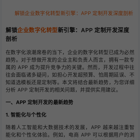
解锁企业数字化转型新引擎：APP 定制开发深度剖析
解锁
企业数字化转型
新引擎：APP 定制开发深度
剖析
在数字化浪潮席卷的当下，企业的数字化转型已成为必然
趋势。对于想做开发的企业主和负责人而言，拥有一款专
属的 APP 成为提升竞争力的关键。然而，开发过程中往
往会面临诸多疑问，如担心开发超预算、怕周期延误、不
知道选模板还是定制等。本文将结合最新趋势，为您详细
分析 APP 定制开发的相关问题，并提供实用建议。
一、APP 定制开发的最新趋势
1. 智能化与个性化
随着人工智能和大数据技术的发展，APP 越来越注重智
能化和个性化体验。例如，电商 APP 可以根据用户的浏