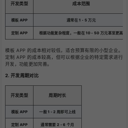
开发类型
成本范围
模板 APP
通常在 1 - 5 万元
定制 APP
根据功能复杂程度，一般在 10 - 50 万元甚至更高
模板 APP 的成本相对较低，适合预算有限的小型企业。
定制 APP 的成本较高，但可以根据企业的特定需求进行
开发，功能更加完善。
2. 开发周期对比
开发类型
周期时长
模板 APP
一般 1 - 2 周即可上线
定制 APP
通常需要 2 - 6 个月