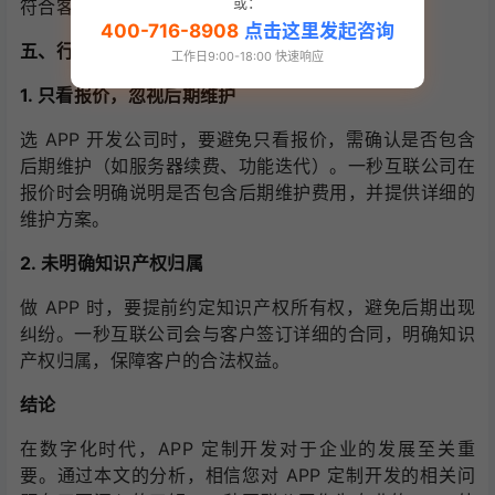
或：
符合客户需求的 APP。
400-716-8908
点击这里发起咨询
五、行业常见坑点及解决方案
工作日9:00-18:00 快速响应
1. 只看报价，忽视后期维护
选 APP 开发公司时，要避免只看报价，需确认是否包含
后期维护（如服务器续费、功能迭代）。一秒互联公司在
报价时会明确说明是否包含后期维护费用，并提供详细的
维护方案。
2. 未明确知识产权归属
做 APP 时，要提前约定知识产权所有权，避免后期出现
纠纷。一秒互联公司会与客户签订详细的合同，明确知识
产权归属，保障客户的合法权益。
结论
在数字化时代，APP 定制开发对于企业的发展至关重
要。通过本文的分析，相信您对 APP 定制开发的相关问