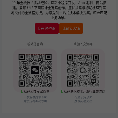
10 年全栈技术实战经验，深耕小程序开发、App 定制、网站搭
建，兼顾 UI / 平面设计全链路创作。擅长从需求初期梳理到落
地交付的全流程对接，为您提供一站式技术解决方案，精准匹配
业务场景。
在线咨询
淘宝店铺
或微信咨询
或加入交流群
扫码添加专家微信
扫码进入技术开发行业交流群
一秒互联技术专家
行业干货分享
为您定制解决方案
技术问题交流