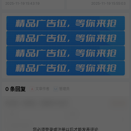
篇！
了吗？
2025-11-19 15:43:19
2025-11-19 15:55:03
0 条回复
文章作者
管理员
A
M
欢迎您，新朋友，感谢参与互动！
确认修改
您必须登录或注册以后才能发表评论