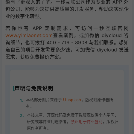
题有了更深入的了解。一秒互联公司作为专业的 APP 外
包公司，能够为您提供高质量的开发服务，帮助您实现企
业的数字化转型。
若你也有 APP 定制需求，可访问一秒互联官网
www.yimiaonet.com
查看案例，或加微信 diycloud 咨
询细节，也可拨打 400 - 716 - 8908 与我们联系。想知
道自己的项目开发需要多少钱，可加微信 diycloud 发送
需求，获取免费报价方案。
声明与免责说明
本站部分图片来源于
Unsplash
，版权归原作者所
1.
有。
本站文章、开源代码及免费下载资源仅供个人学习、
2.
研究或非商业用途参考，
禁止用于商业盈利
，版权归
原作者所有。