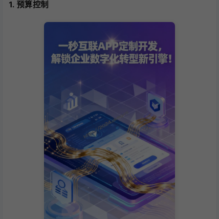
1. 预算控制