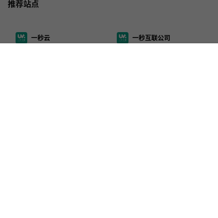
推荐站点
一秒云
一秒互联公司
首页
专题
认证
搜索
菜单
我的
Copyright © 2026
一秒云软件中心
京ICP备17039807号
京公网安备 11010502039977
查询 11 次，耗时 0.3897 秒
Warning
: error_log(/www/wwwroot/2024.okmg.cn/wp-
content/plugins/spider-analyser/#log/log-1012.txt): Failed
to open stream: Permission denied in