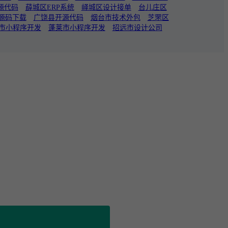
源代码
薛城区ERP系统
峄城区设计接单
台儿庄区
源码下载
广饶县开源代码
烟台市技术外包
芝罘区
市小程序开发
蓬莱市小程序开发
招远市设计公司