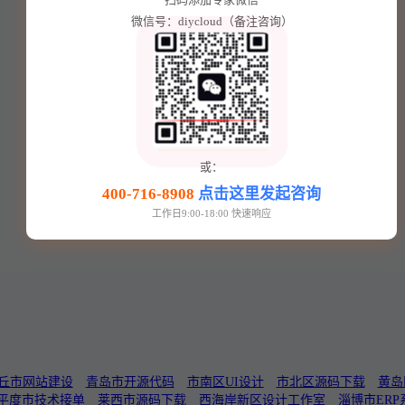
微信号：diycloud（备注咨询）
或：
400-716-8908
点击这里发起咨询
工作日9:00-18:00 快速响应
丘市网站建设
青岛市开源代码
市南区UI设计
市北区源码下载
黄岛
平度市技术接单
莱西市源码下载
西海岸新区设计工作室
淄博市ERP