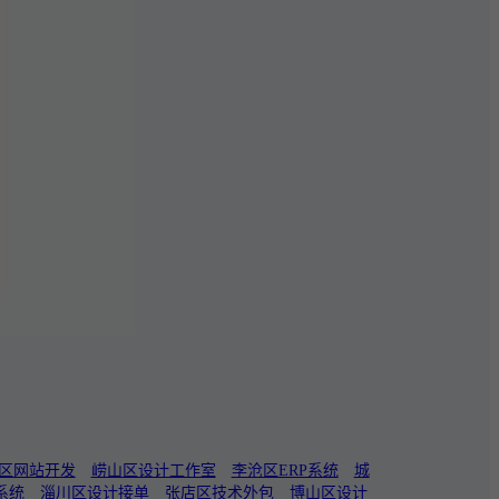
区网站开发
崂山区设计工作室
李沧区ERP系统
城
系统
淄川区设计接单
张店区技术外包
博山区设计