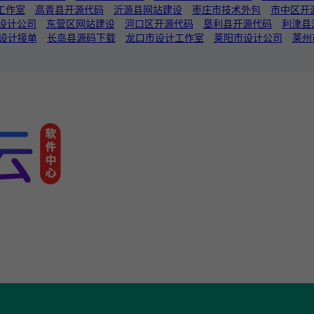
工作室
高青县开源代码
沂源县网站建设
枣庄市技术外包
市中区开
设计公司
东营区网站建设
河口区开源代码
垦利县开源代码
利津县
设计接单
长岛县源码下载
龙口市设计工作室
莱阳市设计公司
莱州