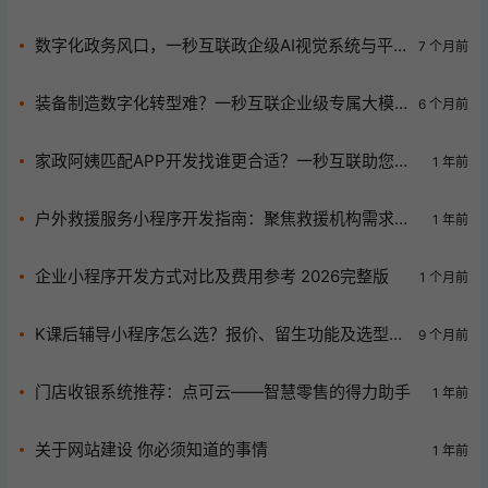
响成本核心因素
数字化政务风口，一秒互联政企级AI视觉系统与平
7 个月前
台开发助你领先一步
装备制造数字化转型难？一秒互联企业级专属大模
6 个月前
型为你破局！
家政阿姨匹配APP开发找谁更合适？一秒互联助您高
1 年前
效搭建专业平台
户外救援服务小程序开发指南：聚焦救援机构需求，
1 年前
推荐一秒互联专业解决方案
企业小程序开发方式对比及费用参考 2026完整版
1 个月前
K课后辅导小程序怎么选？报价、留生功能及选型秘
9 个月前
诀大揭秘！
门店收银系统推荐：点可云——智慧零售的得力助手
1 年前
关于网站建设 你必须知道的事情
1 年前