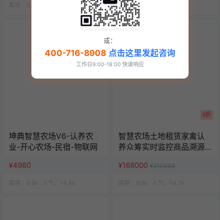
库存：
9.9k
人气：
14.4k
库存：
9.9k
人气：
14.9k
或：
400-716-8908
点击这里发起咨询
工作日9:00-18:00 快速响应
8折
坤典智慧农场V6-认养农
智慧农场土地租赁家禽认
业-开心农场-民宿-物联网
养众筹实时监控商品溯源
农业积分商城秒杀助农小
¥4980
¥168000
¥210000
程序源码
库存：
9.9k
人气：
14.4k
库存：
9.9k
人气：
14.7k