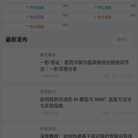
招租
热招
广告位招租
广告位招租
优质
特惠
广告位招租
广告位招租
黄金
广告位招租
最新发布
更多
网页模板
一秒·恒证｜医药冷链与临床物资合规协同平
台｜一秒灵感分享
一秒软件官方
2 天前
0
0
14
实用技巧
如何找到合适的 AI 模型与 Skill？选型方法论
与实用指南
一秒软件官方
3 天前
0
0
18
科技资讯
深度教程：如何构建基于知识库的智能问答技