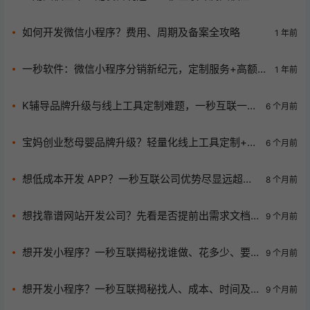
引领行业数字化转型！
如何开发微信小程序？费用、周期及备案全攻略
1 年前
一秒软件：微信小程序分销新纪元，定制服务+高额返
1 年前
现，版权无忧
K辅导品牌升级与线上工具定制难题，一秒互联一体
6 个月前
化服务帮你搞定！
宝妈创业愁母婴品牌升级？轻量化线上工具定制+一
6 个月前
体化服务来救场！
想低成本开发 APP？一秒互联公司优势尽显远超同
8 个月前
行！
想找靠谱网站开发公司？先看是否提前出需求文档
9 个月前
和明确服务报价！
想开发小程序？一秒互联揭秘找谁做、花多少、要
9 个月前
多久！
想开发小程序？一秒互联揭秘找人、成本、时间及
9 个月前
筹备要点！