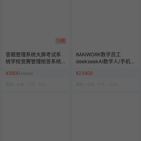
7.6折
答题管理系统大屏考试系
IMAIWORK数字员工
统学校竞赛管理抢答系统
deekseekAI数字人/手机个
班级活动赛事管理
微企微矩阵/面试/陪练/电
¥3800
¥23800
¥5000
销/客服/法务/系统全开源
库存：
9.9k
人气：
10k
库存：
9.9k
人气：
13.5k