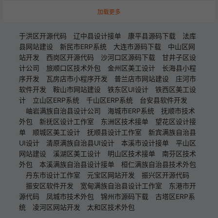
加载更多
于洪区开源代码
辽中县设计接单
康平县源码下载
法库
县网站建设
新民市ERP系统
大连市源码下载
中山区网
站开发
西岗区开源代码
沙河口区源码下载
甘井子区设
计公司
旅顺口区技术外包
金州区美工设计
长海县小程
序开发
瓦房店市小程序开发
普兰店市网站建设
庄河市
软件开发
鞍山市网站建设
铁东区UI设计
铁西区美工设
计
立山区ERP系统
千山区ERP系统
台安县软件开发
岫岩满族自治县设计公司
海城市ERP系统
抚顺市技术
外包
新抚区设计工作室
东洲区技术接单
望花区设计接
单
顺城区美工设计
抚顺县设计工作室
新宾满族自治县
UI设计
清原满族自治县UI设计
本溪市设计接单
平山区
网站建设
溪湖区美工设计
明山区技术接单
南芬区技术
外包
本溪满族自治县设计接单
桓仁满族自治县技术外包
丹东市设计工作室
元宝区网站开发
振兴区开源代码
振安区软件开发
宽甸满族自治县设计工作室
东港市开
源代码
凤城市技术外包
锦州市源码下载
古塔区ERP系
统
凌河区网站开发
太和区技术外包