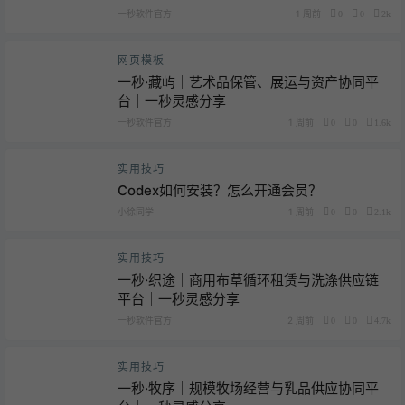
一秒软件官方
1 周前
0
0
2k
网页模板
一秒·藏屿｜艺术品保管、展运与资产协同平
台｜一秒灵感分享
一秒软件官方
1 周前
0
0
1.6k
实用技巧
Codex如何安装？怎么开通会员？
小徐同学
1 周前
0
0
2.1k
实用技巧
一秒·织途｜商用布草循环租赁与洗涤供应链
平台｜一秒灵感分享
一秒软件官方
2 周前
0
0
4.7k
实用技巧
一秒·牧序｜规模牧场经营与乳品供应协同平