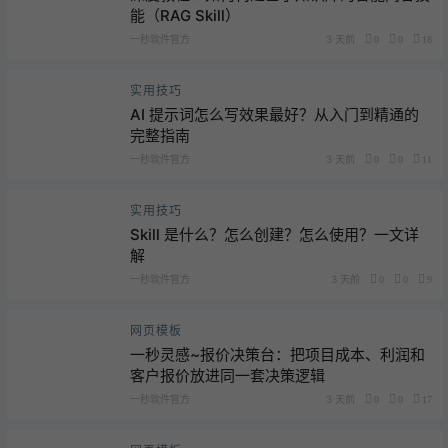
能（RAG Skill）
一秒软件官方
3 天前
0
0
18
实用技巧
AI 提示词怎么写效果最好？从入门到精通的
完整指南
一秒软件官方
3 天前
0
0
11
实用技巧
Skill 是什么？怎么创建？怎么使用？一文详
解
一秒软件官方
3 天前
0
0
9
网页模板
一秒灵感~报价决策台：把项目成本、利润和
客户报价放进同一套决策逻辑
一秒软件官方
3 天前
0
0
17