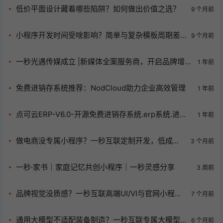
低价平面设计藏着哪些陷阱？如何做出价值之选？
9 个月前
小程序开发时间受啥影响？简单与复杂模板周期差
9 个月前
多大？速看提速秘诀
一秒光遇传媒成立 |新媒体全案服务商，开启品牌增长
1 年前
新引擎
免费进销存系统推荐：NodCloud助力企业高效管理
1 年前
点可云ERP-V6.0-开源免费进销存系统.erp系统.进销
1 年前
存源码.仓库管理
做电商没专属小程序？一秒互联定制开发，低成本
3 个月前
盘活私域流量！
一秒·家书｜家庭记忆共创小程序｜一秒灵感分享
3 周前
品牌视觉没质感？一秒互联高端UI/VI与官网小程序
7 个月前
定制一体化救你！
通用大模型不适配装备制造？一秒互联专属大模型
6 个月前