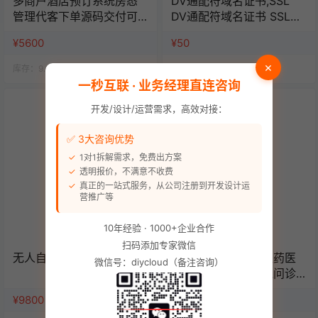
多商户酒店预订系统房态
DV通配符域名证书,SSL
管理代客下单源码交付可
DV通配符域名证书 SSL证
定制可二开
书/年数字证书认证
¥5600
¥50
×
库存：
9.9k
人气：
14.3k
库存：
9.9k
人气：
14.5k
一秒互联 · 业务经理直连咨询
开发/设计/运营需求，高效对接：
✅ 3大咨询优势
1对1拆解需求，免费出方案
透明报价，不满意不收费
真正的一站式服务，从公司注册到开发设计运
营推广等
10年经验 · 1000+企业合作
扫码添加专家微信
无人自助棋牌/桌球系统
官方推荐药店药房医药医
微信号：diycloud（备注咨询）
疗商城电子处方在线问诊
管理系统源码（单店版）
¥9800
¥6980