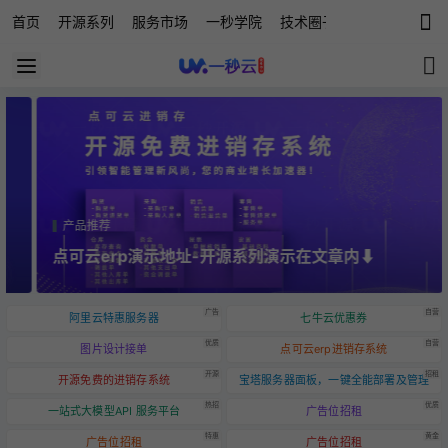
首页
开源系列
服务市场
一秒学院
技术圈子
科技快讯
源
产品推荐
点可云erp演示地址-开源系列演示在文章内⬇️
广告
自营
阿里云特惠服务器
七牛云优惠券
优质
自营
图片设计接单
点可云erp进销存系统
开源
招租
开源免费的进销存系统
宝塔服务器面板，一键全能部署及管理
热招
优质
一站式大模型API 服务平台
广告位招租
特惠
黄金
广告位招租
广告位招租