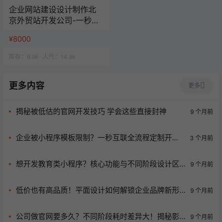
企业网站建设设计制作北
京外贸站开发公司-一秒云
网站一站式服务
¥8000
库存：
9.9k
人气：
14.9k
更多内容
更多
揭秘被低估的官网开发技巧 学会这些直接封神
9 个月前
企业被小程序模板限制？一秒互联全流程定制开
3 个月前
发，让企业数字化不再踩坑！
想开发教育类小程序？核心功能与不同阶段设计区
9 个月前
别大揭秘
低价也有高品质！平面设计如何解锁企业品牌新形
9 个月前
象
公司做官网要多久？不同阶段耗时差异大！揭秘影
9 个月前