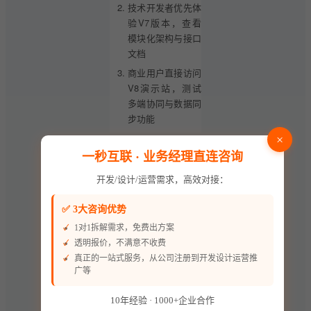
技术开发者优先体
验V7版本，查看
模块化架构与接口
文档
商业用户直接访问
V8演示站，测试
多端协同与数据同
步功能
×
📈 核心功能
一秒互联 · 业务经理直连咨询
深度解析
开发/设计/运营需求，高效对接：
✅ 3大咨询优势
一、商业版V8
1对1拆解需求，免费出方案
专属特性
透明报价，不满意不收费
真正的一站式服务，从公司注册到开发设计运营推
1. 全渠道管理系统
广等
PC端
：支持多角
色权限配置，可同
10年经验 · 1000+企业合作