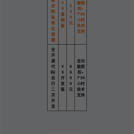
V
能授
应
3
8
权+
用/
9
基
7*24
私
9
础
小时
有
元
版
技术
化
支持
部
署
全
开
源
全功
代
V
9
能授
码/
8
6
权+
自
开
0
7*24
行
发
0
小时
二
版
元
技术
次
支持
开
发