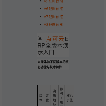
🚀 立即行动
V6截图预览
V7截图预览
V8截图预览
🌟
点可云
E
RP全版本演
示入口
立即体验不同版本的核
心功能与技术特性
账
演
号
版
定
示
核心
/
本
位
地
价值
密
址