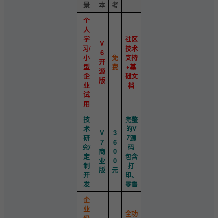
景
本
考
个
人
学
社区
V
习/
技术
6
小
免
支持
开
型
费
+基
源
企
础文
版
业
档
试
用
技
完整
术
的V
V
3
研
7源
7
6
究/
码
商
0
定
包含
业
0
制
打
版
元
开
印、
发
零售
企
业
全功
级