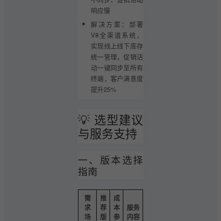
响应慢
解决方案：部署
V8全渠道系统，
实现线上线下库存
统一管理，促销活
动一键同步至所有
终端，客户满意度
提升25%
💡 选型建议
与服务支持
一、版本选择
指南
需
推
成
求
荐
本
服务
场
版
参
内容