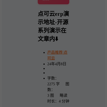
点可云erp演
示地址-开源
系列演示在
文章内⬇️
产品推荐
点
可云
24年4月8日
字数：
2275 字 图
数：
3 图 略读
时长：4 分钟