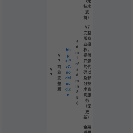
（无
技术
支
持）
V7
完整
版商
a
业授
d
htt
权，
m
V
p
提供
i
7
s://
开源
n/
商
v7.
的代
V
a
业
no
码以
7
d
完
dcl
及部
m
整
ou
分技
in
版
d.c
术咨
8
n
询服
8
务
8
（无
更
新）
全渠
道覆