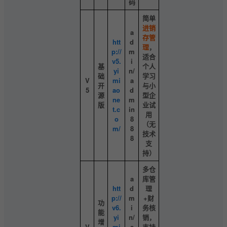
码
简单
进销
a
存管
htt
d
理
，
p://
m
适合
v5.
i
基
个人
yi
n/
础
学习
V
mi
a
开
与小
5
ao
d
源
型企
ne
m
版
业试
t.c
in
用
o
8
（无
m/
8
技术
8
支
持）
多仓
a
库管
htt
d
理
p://
m
+财
功
v6.
i
务核
能
yi
n/
销，
增
V
mi
a
支持