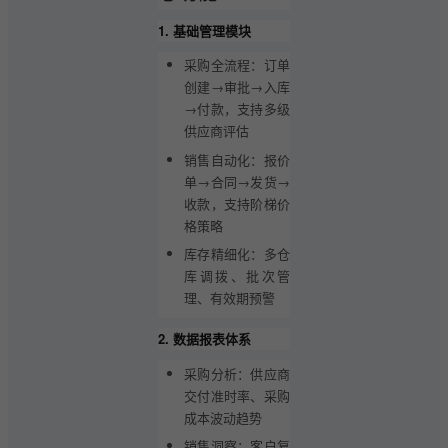
1. 基础管理模块
采购全流程：订单
创建→审批→入库
→付款，支持多级
供应商评估
销售自动化：报价
单→合同→发货→
收款，支持阶梯价
格策略
库存精细化：多仓
库调拨、批次管
理、有效期预警
2. 数据报表体系
采购分析：供应商
交付准时率、采购
成本波动趋势
销售洞察：客户复