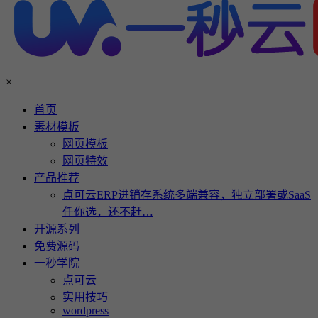
×
首页
素材模板
网页模板
网页特效
产品推荐
点可云ERP进销存系统多端兼容，独立部署或SaaS
任你选，还不赶…
开源系列
免费源码
一秒学院
点可云
实用技巧
wordpress