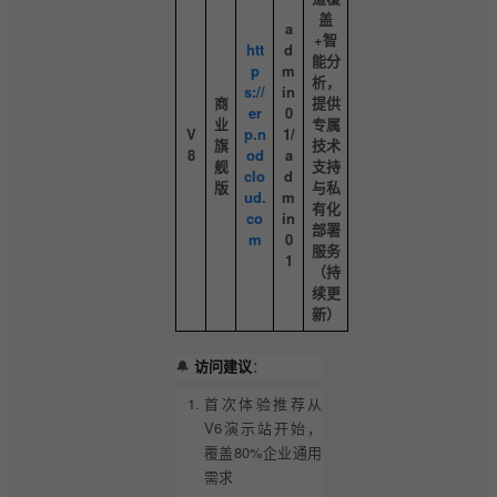
盖
a
+智
htt
d
能分
p
m
析，
s://
in
商
提供
er
0
业
专属
V
p.n
1/
旗
技术
8
od
a
舰
支持
clo
d
版
与私
ud.
m
有化
co
in
部署
m
0
服务
1
（持
续更
新）
🔔
访问建议
：
首次体验推荐从
V6演示站开始，
覆盖80%企业通用
需求