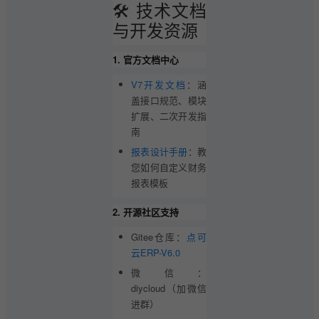
🛠️ 技术文档
与开发资源
1. 官方文档中心
V7开发文档
：涵
盖接口规范、模块
扩展、二次开发指
南
报表设计手册
：教
您如何自定义财务
报表模板
2. 开源社区支持
Gitee仓库：
点可
云ERP-V6.0
微信：
diycloud（加微信
进群）