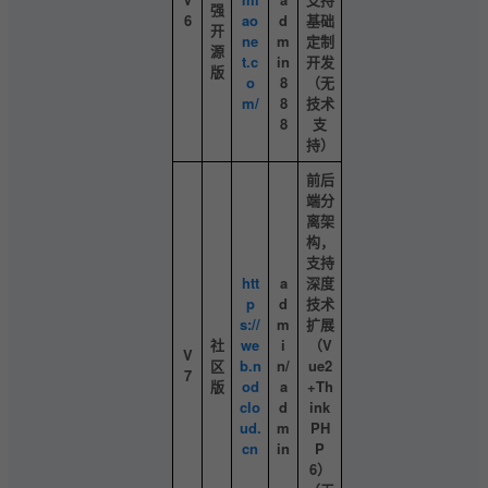
强
6
ao
d
基础
开
ne
m
定制
源
t.c
in
开发
版
o
8
（无
m/
8
技术
8
支
持）
前后
端分
离架
构，
支持
htt
a
深度
p
d
技术
s://
m
扩展
社
we
i
（V
V
区
b.n
n/
ue2
7
版
od
a
+Th
clo
d
ink
ud.
m
PH
cn
in
P
6）