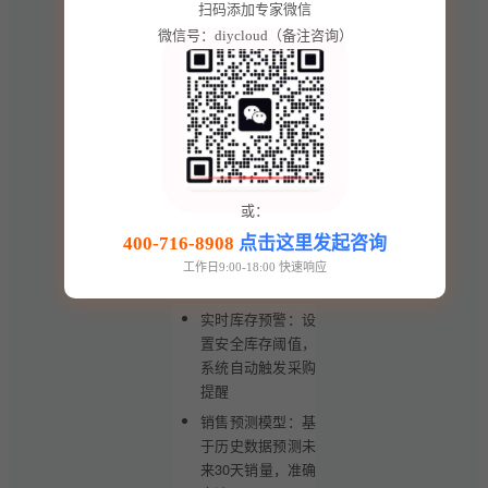
时管理100+门店
扫码添加专家微信
数据
微信号：diycloud（备注咨询）
APP端
：支持
Android/iOS双平
台，提供离线操作
与自动同步功能
小程序
：集成微
信/支付宝生态，
支持扫码下单、会
或：
员积分、社交裂变
400-716-8908
点击这里发起咨询
工作日9:00-18:00 快速响应
2. 智能决策系统
实时库存预警：设
置安全库存阈值，
系统自动触发采购
提醒
销售预测模型：基
于历史数据预测未
来30天销量，准确