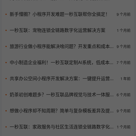
选对价位？
新手懵圈？小程序开发难题一秒互联帮你全搞定！
9 个月前
一秒互联：宠物连锁全链路数字化运营解决方案
1 个月前
旅游行业做小程序能解决啥问题？开发重点和成本
9 个月前
揭秘助获客转化
中小制造企业福利！一秒互联定制AI系统，低成本
7 个月前
实现产线智能化升级
共享办公空间小程序开发解决方案：一键提升运营效
1 年前
率，推荐北京一秒互联科技
奶茶初创难题多？一秒互联品牌视觉与技术一体服
6 个月前
务助你升级！
想做小程序却不知周期？简单与复杂模板差异及提
9 个月前
速秘诀揭秘
一秒互联：家政服务与社区生活连锁全链路数字化
1 个月前
解决方案