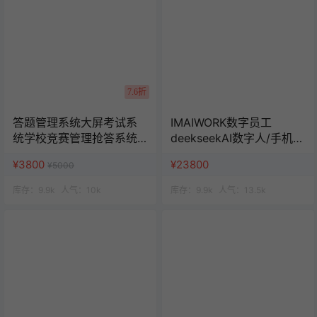
7.6折
答题管理系统大屏考试系
IMAIWORK数字员工
统学校竞赛管理抢答系统
deekseekAI数字人/手机个
班级活动赛事管理
微企微矩阵/面试/陪练/电
¥3800
¥23800
¥5000
销/客服/法务/系统全开源
库存：
9.9k
人气：
10k
库存：
9.9k
人气：
13.5k