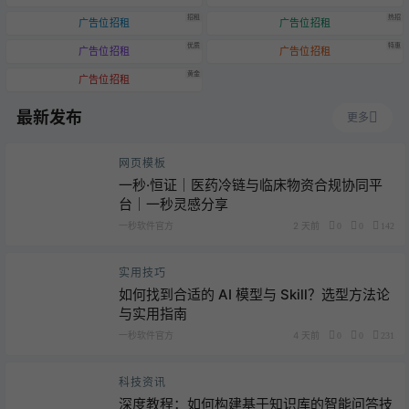
招租
热招
广告位招租
广告位招租
优质
特惠
广告位招租
广告位招租
黄金
广告位招租
最新发布
更多
网页模板
一秒·恒证｜医药冷链与临床物资合规协同平
台｜一秒灵感分享
一秒软件官方
2 天前
0
0
142
实用技巧
如何找到合适的 AI 模型与 Skill？选型方法论
与实用指南
一秒软件官方
4 天前
0
0
231
科技资讯
深度教程：如何构建基于知识库的智能问答技