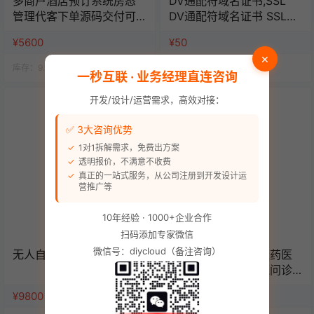
多商户酒店预订系统房态
DV通配符域名证书,SSL
管理代客下单源码交付可
DV通配符域名证书 SSL证
定制可二开
书/年数字证书认证
¥5600
¥50
×
库存：
9.9k
人气：
14.4k
库存：
9.9k
人气：
14.6k
一秒互联 · 业务经理直连咨询
开发/设计/运营需求，高效对接：
✅ 3大咨询优势
1对1拆解需求，免费出方案
透明报价，不满意不收费
真正的一站式服务，从公司注册到开发设计运
营推广等
10年经验 · 1000+企业合作
扫码添加专家微信
微信号：diycloud（备注咨询）
无人自助棋牌/桌球系统
官方推荐药店药房医药医
疗商城电子处方在线问诊
管理系统源码（单店版）
¥9800
¥6980