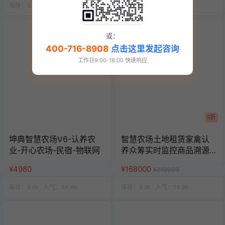
库存：
9.9k
人气：
14.4k
库存：
9.9k
人气：
15k
或：
400-716-8908
点击这里发起咨询
工作日9:00-18:00 快速响应
8折
坤典智慧农场V6-认养农
智慧农场土地租赁家禽认
业-开心农场-民宿-物联网
养众筹实时监控商品溯源
农业积分商城秒杀助农小
¥4980
¥168000
¥210000
程序源码
库存：
9.9k
人气：
14.4k
库存：
9.9k
人气：
14.8k