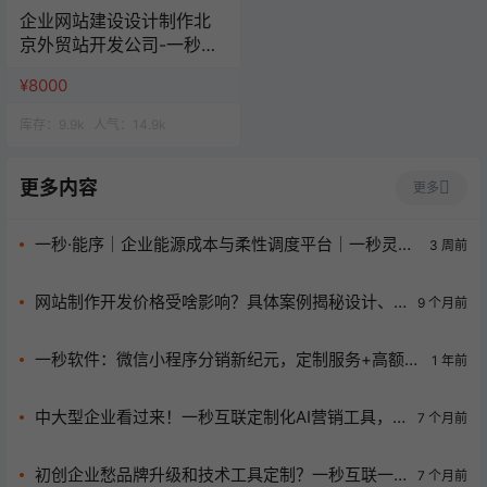
企业网站建设设计制作北
京外贸站开发公司-一秒云
网站一站式服务
¥8000
库存：
9.9k
人气：
14.9k
更多内容
更多
一秒·能序｜企业能源成本与柔性调度平台｜一秒灵感
3 周前
分享
网站制作开发价格受啥影响？具体案例揭秘设计、
9 个月前
功能、维护定价逻辑
一秒软件：微信小程序分销新纪元，定制服务+高额返
1 年前
现，版权无忧
中大型企业看过来！一秒互联定制化AI营销工具，
7 个月前
开启营销新时代！
初创企业愁品牌升级和技术工具定制？一秒互联一
7 个月前