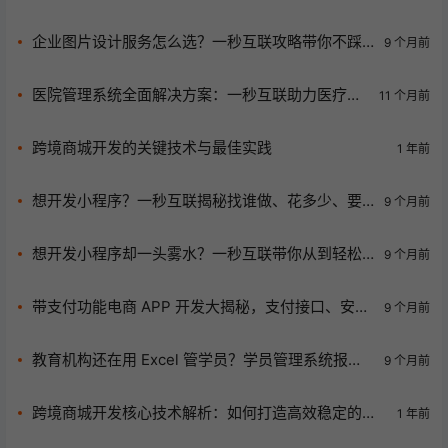
体化服务来救场！
企业图片设计服务怎么选？一秒互联攻略带你不踩
9 个月前
坑！
医院管理系统全面解决方案：一秒互联助力医疗机
11 个月前
构数字化转型
跨境商城开发的关键技术与最佳实践
1 年前
想开发小程序？一秒互联揭秘找谁做、花多少、要
9 个月前
多久！
想开发小程序却一头雾水？一秒互联带你从到轻松
9 个月前
入门！
带支付功能电商 APP 开发大揭秘，支付接口、安全
9 个月前
防护及人力时间全知晓
教育机构还在用 Excel 管学员？学员管理系统报价
9 个月前
与续费转化秘...
跨境商城开发核心技术解析：如何打造高效稳定的全
1 年前
球电商平台