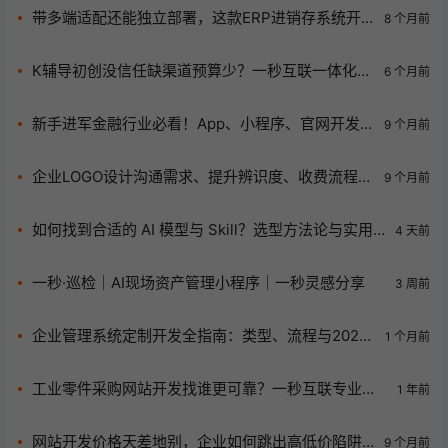
带多端适配还能独立部署，这款ERP进销存系统开
8 个月前
启企业高效管理新征程！
K辅导初创没信任缺渠道预算少？一秒互联一体化服
6 个月前
务破局升级！
新手进军金融行业必看！App、小程序、官网开发
9 个月前
指南来袭
企业LOGO设计沟通需求、提升辨识度、收费流程全
9 个月前
揭秘，还有避坑点！
如何找到合适的 AI 模型与 Skill？选型方法论与实用
4 天前
指南
一秒·巡检｜AI现场资产管理小程序｜一秒灵感分享
3 周前
企业管理系统定制开发全指南：类型、流程与2026
1 个月前
费用参考
工业零件采购网站开发找谁更可靠？一秒互联专业解
1 年前
决方案推荐
网站开发价格天差地别，企业如何跳出高低价陷阱
9 个月前