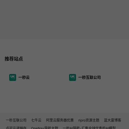
推荐站点
一秒云
一秒互联公司
一秒互联公司
七牛云
阿里云服务器优惠
ripro资源主题
蓝大富博客
点可云进销存
OneNav导航主题
一秒AI导航-汇集全球优秀的AI模型