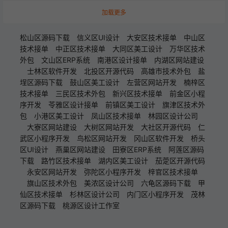
加载更多
松山区源码下载
信义区UI设计
大安区技术接单
中山区
技术接单
中正区技术接单
大同区美工设计
万华区技术
外包
文山区ERP系统
南港区设计接单
内湖区网站建设
士林区软件开发
北投区开源代码
高雄市技术外包
盐
埕区源码下载
鼓山区美工设计
左营区网站开发
楠梓区
技术接单
三民区技术外包
新兴区技术接单
前金区小程
序开发
苓雅区设计接单
前镇区美工设计
旗津区技术外
包
小港区美工设计
凤山区技术接单
林园区设计公司
大寮区网站建设
大树区网站开发
大社区开源代码
仁
武区小程序开发
鸟松区网站开发
冈山区软件开发
桥头
区UI设计
燕巢区网站建设
田寮区ERP系统
阿莲区源码
下载
路竹区技术接单
湖内区美工设计
茄萣区开源代码
永安区网站开发
弥陀区小程序开发
梓官区技术接单
旗山区技术外包
美浓区设计公司
六龟区源码下载
甲
仙区技术接单
杉林区设计公司
内门区小程序开发
茂林
区源码下载
桃源区设计工作室