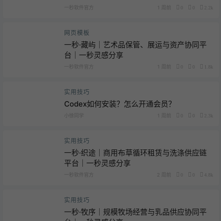
一秒软件官方
1 周前
0
0
2.2k
网页模板
一秒·藏屿｜艺术品保管、展运与资产协同平
台｜一秒灵感分享
一秒软件官方
1 周前
0
0
1.8k
实用技巧
Codex如何安装？怎么开通会员？
小徐同学
1 周前
0
0
2.3k
实用技巧
一秒·织途｜商用布草循环租赁与洗涤供应链
平台｜一秒灵感分享
一秒软件官方
2 周前
0
0
4.8k
实用技巧
一秒·牧序｜规模牧场经营与乳品供应协同平