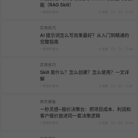
能（RAG Skill）
一秒软件官方
4 天前
0
0
193
实用技巧
AI 提示词怎么写效果最好？从入门到精通的
完整指南
一秒软件官方
4 天前
0
0
180
实用技巧
Skill 是什么？怎么创建？怎么使用？一文详
解
一秒软件官方
4 天前
0
0
207
网页模板
一秒灵感~报价决策台：把项目成本、利润和
客户报价放进同一套决策逻辑
一秒软件官方
4 天前
0
0
154