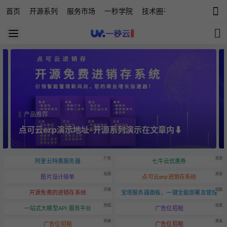
首页
开源系列
服务市场
一秒学院
技术圈子
科技快讯
源
产品推荐
点可云erp演示地址-开源系列演示在文章内⬇️
广告
自营
阿里云特惠服务器
七牛云优惠券
优质
自营
图片设计接单
点可云erp进销存系统
开源
招租
开源免费的进销存系统
宝塔服务器面板，一键全能部署及管理
热招
优质
一站式大模型API 服务平台
广告位招租
特惠
黄金
广告位招租
广告位招租