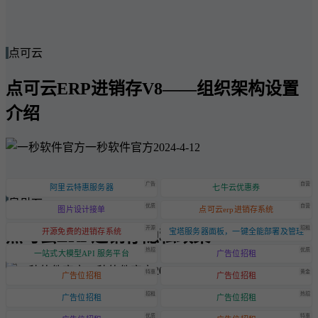
点可云
点可云ERP进销存V8——组织架构设置
介绍
一秒软件官方
2024-4-12
广告
自营
阿里云特惠服务器
七牛云优惠券
点可云
优质
自营
图片设计接单
点可云erp进销存系统
开源
招租
点可云ERP进销存隐私政策
开源免费的进销存系统
宝塔服务器面板，一键全能部署及管理
热招
优质
一站式大模型API 服务平台
广告位招租
一秒软件官方
2024-6-20
特惠
黄金
广告位招租
广告位招租
招租
热招
广告位招租
广告位招租
优质
特惠