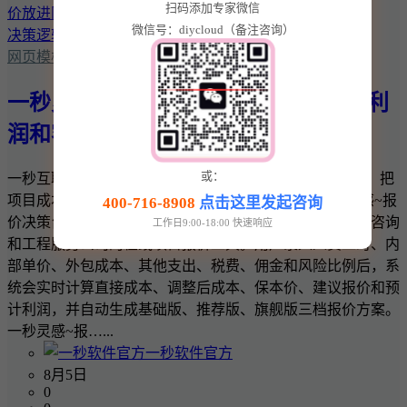
扫码添加专家微信
微信号：diycloud（备注咨询）
网页模板
一秒灵感~报价决策台：把项目成本、利
润和客户报价放进同一套决策逻辑
或：
一秒互联 · 一秒灵感实用商业工具 一秒灵感~报价决策台：把
项目成本、利润和客户报价放进同一套决策逻辑 一秒灵感~报
400-716-8908
点击这里发起咨询
价决策台是一款面向网站建设、软件开发、设计、广告、咨询
工作日9:00-18:00 快速响应
和工程服务公司的在线项目报价工具。用户录入人员工时、内
部单价、外包成本、其他支出、税费、佣金和风险比例后，系
统会实时计算直接成本、调整后成本、保本价、建议报价和预
计利润，并自动生成基础版、推荐版、旗舰版三档报价方案。
一秒灵感~报…...
一秒软件官方
8月5日
0