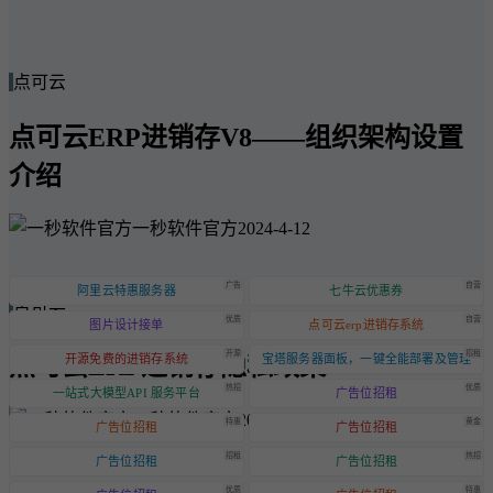
点可云
点可云ERP进销存V8——组织架构设置
介绍
一秒软件官方
2024-4-12
广告
自营
阿里云特惠服务器
七牛云优惠券
点可云
优质
自营
图片设计接单
点可云erp进销存系统
开源
招租
点可云ERP进销存隐私政策
开源免费的进销存系统
宝塔服务器面板，一键全能部署及管理
热招
优质
一站式大模型API 服务平台
广告位招租
一秒软件官方
2024-6-20
特惠
黄金
广告位招租
广告位招租
招租
热招
广告位招租
广告位招租
优质
特惠