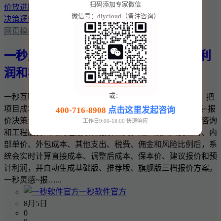
扫码添加专家微信
微信号：diycloud（备注咨询）
网页模板
一秒灵感~报价决策台：把项目成本、利
润和客户报价放进同一套决策逻辑
或：
一秒互联 · 一秒灵感实用商业工具 一秒灵感~报价决策台：把
项目成本、利润和客户报价放进同一套决策逻辑 一秒灵感~报
400-716-8908
点击这里发起咨询
价决策台是一款面向网站建设、软件开发、设计、广告、咨询
工作日9:00-18:00 快速响应
和工程服务公司的在线项目报价工具。用户录入人员工时、内
部单价、外包成本、其他支出、税费、佣金和风险比例后，系
统会实时计算直接成本、调整后成本、保本价、建议报价和预
计利润，并自动生成基础版、推荐版、旗舰版三档报价方案。
一秒灵感~报…...
一秒软件官方
8月5日
0