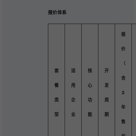
报价体系
报
价
（
套
适
核
开
含
餐
用
心
发
2
类
企
功
周
年
型
业
能
期
售