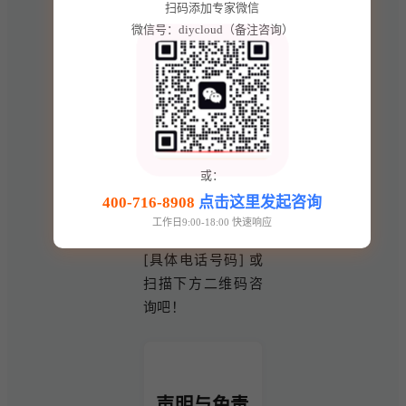
功能匹配度、上手
扫码添加专家微信
难度、售后费用和
微信号：diycloud（备注咨询）
升级灵活性等方面
都具有显著优势。
前 10 名咨询客
户，立减 3000 元
+ 免费赠送 1 次数
或：
据迁移服务！机会
400-716-8908
点击这里发起咨询
有限，先到先得！
工作日9:00-18:00 快速响应
赶紧拨打联系电话
[具体电话号码] 或
扫描下方二维码咨
询吧！
声明与免责