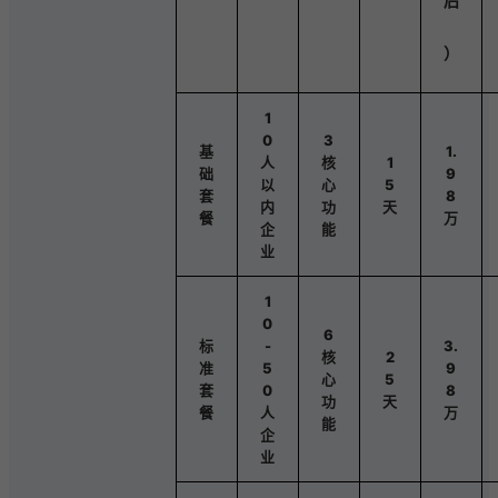
后
）
1
0
3
基
1.
人
核
1
础
9
以
心
5
套
8
内
功
天
餐
万
企
能
业
1
0
6
标
-
3.
核
2
准
5
9
心
5
套
0
8
功
天
餐
人
万
能
企
业