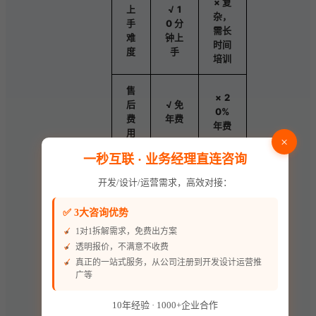
× 复
上
√ 1
杂，
手
0 分
需长
难
钟上
时间
度
手
培训
售
× 2
后
√ 免
0%
费
年费
年费
用
×
一秒互联 · 业务经理直连咨询
升
√ 灵
× 固
级
开发/设计/运营需求，高效对接：
活定
定升
灵
制升
级模
活
✅ 3大咨询优势
级
式
性
1对1拆解需求，免费出方案
透明报价，不满意不收费
通过对比可以明显
真正的一站式服务，从公司注册到开发设计运营推
广等
看出，一秒互联定
制 CRM 在价格、
10年经验 · 1000+企业合作