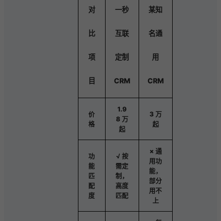
对
一秒
某知
比
互联
名通
项
定制
用
目
CRM
CRM
1.9
价
3 万
8 万
格
起
起
× 通
功
√ 按
用功
能
需定
能，
匹
制，
部分
配
高度
用不
度
匹配
上