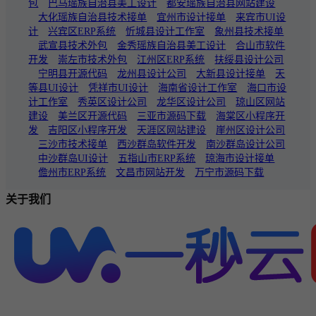
包
巴马瑶族自治县美工设计
都安瑶族自治县网站建设
大化瑶族自治县技术接单
宜州市设计接单
来宾市UI设
计
兴宾区ERP系统
忻城县设计工作室
象州县技术接单
武宣县技术外包
金秀瑶族自治县美工设计
合山市软件
开发
崇左市技术外包
江州区ERP系统
扶绥县设计公司
宁明县开源代码
龙州县设计公司
大新县设计接单
天
等县UI设计
凭祥市UI设计
海南省设计工作室
海口市设
计工作室
秀英区设计公司
龙华区设计公司
琼山区网站
建设
美兰区开源代码
三亚市源码下载
海棠区小程序开
发
吉阳区小程序开发
天涯区网站建设
崖州区设计公司
三沙市技术接单
西沙群岛软件开发
南沙群岛设计公司
中沙群岛UI设计
五指山市ERP系统
琼海市设计接单
儋州市ERP系统
文昌市网站开发
万宁市源码下载
关于我们