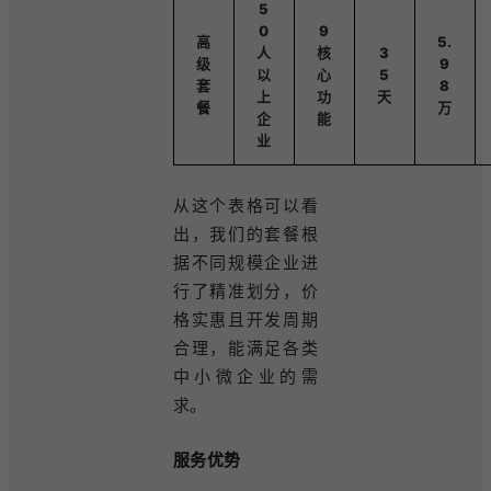
5
0
9
高
5.
人
核
3
级
9
以
心
5
套
8
上
功
天
餐
万
企
能
业
从这个表格可以看
出，我们的套餐根
据不同规模企业进
行了精准划分，价
格实惠且开发周期
合理，能满足各类
中小微企业的需
求。
服务优势