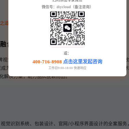
微信号：diycloud（备注咨询）
之道
术融合之道
或：
牌视觉没质感，难以打动高端用户？设计与技术脱节，视觉效
400-716-8908
点击这里发起咨询
成为众多品牌发展的阻碍。一秒互联凭借高端设计审美和技术融合
工作日9:00-18:00 快速响应
一体化解决方案，助力品牌脱颖而出。
、视觉识别系统、包装设计、官网/小程序界面设计的全案服