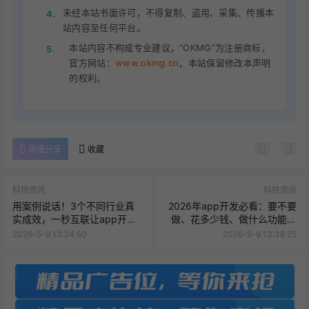
未经本站书面许可，不得复制、盗用、采集、传播本
4.
站内容至任何平台。
本站内容不构成专业建议，“OKMG”为注册商标，
5.
官方网站：
www.okmg.cn
，本站保留修改本声明
的权利。
海报分享
收藏
科技资讯
科技资讯
用案例说话！3个不同行业真
2026年app开发必看：要不要
实成效，一秒互联让app开发
做、花多少钱、做什么功能？
落地即盈利
一秒互联为你拆解
2026-5-9 13:24:50
2026-5-9 13:38:25