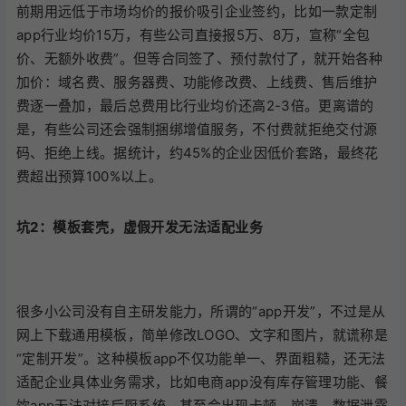
前期用远低于市场均价的报价吸引企业签约，比如一款定制
app行业均价15万，有些公司直接报5万、8万，宣称“全包
价、无额外收费”。但等合同签了、预付款付了，就开始各种
加价：域名费、服务器费、功能修改费、上线费、售后维护
费逐一叠加，最后总费用比行业均价还高2-3倍。更离谱的
是，有些公司还会强制捆绑增值服务，不付费就拒绝交付源
码、拒绝上线。据统计，约45%的企业因低价套路，最终花
费超出预算100%以上。
坑2：模板套壳，虚假开发无法适配业务
很多小公司没有自主研发能力，所谓的“app开发”，不过是从
网上下载通用模板，简单修改LOGO、文字和图片，就谎称是
“定制开发”。这种模板app不仅功能单一、界面粗糙，还无法
适配企业具体业务需求，比如电商app没有库存管理功能、餐
饮app无法对接后厨系统，甚至会出现卡顿、崩溃、数据泄露