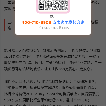
真实可查，可提供案例app链接、后台数据，支持实地核验，
落地成功率99.7%，用真实成效说话。
或：
三、一秒互联｜靠谱app开发公司，每一点都贴合避坑标
400-716-8908
点击这里发起咨询
准
工作日9:00-18:00 快速响应
结合以上5个避坑技巧，就能清晰判断，一秒互联就是企业做
app的“稳健之选”。作为深耕app开发领域的实力派，一秒互
联始终坚守“靠谱、透明、高效”的原则，打破行业套路，每一
项优势都贴合避坑要点，让企业做app更省心、更放心。
我们不玩口头承诺，只用实力和数据说话：自有研发团队，
拒绝模板套壳，功能适配率99.7%；报价透明无隐性消费，
比行业均价低20%-30%；7×24小时售后响应，售后满意度
96%；交付周期比行业平均缩短52%，准时率99.8%；