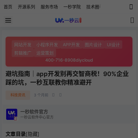
首页
开源系列
服务市场
一秒学院
技术圈子
科技快讯
源
网站开发
小程序开发
APP开发
图片设计
UI设计
剪辑推广
运营策划
400-716-8908
diycloud
避坑指南｜app开发别再交智商税！90%企业
踩的坑，一秒互联教你精准避开
科技资讯
3 个月前
一秒软件官方
一秒云软件中心官方
文章目录
[隐藏]