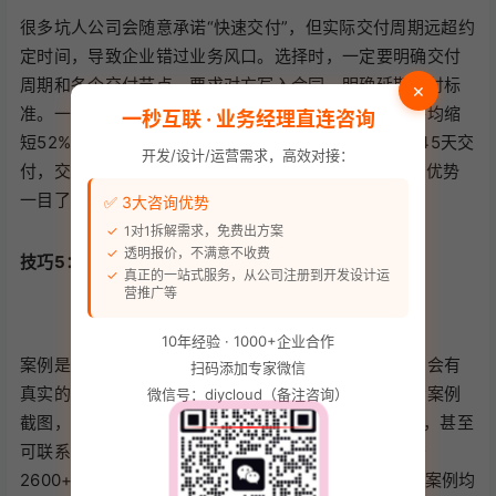
很多坑人公司会随意承诺“快速交付”，但实际交付周期远超约
定时间，导致企业错过业务风口。选择时，一定要明确交付
周期和各个交付节点，要求对方写入合同，明确延期赔付标
×
准。一秒互联拥有成熟的开发流程，交付周期比行业平均缩
一秒互联 · 业务经理直连咨询
短52%，基础定制app20天内交付，复杂定制app30-45天交
开发/设计/运营需求，高效对接：
付，交付准时率99.8%，对比行业70%的准时交付率，优势
一目了然，确保企业能按时用上app，抢占市场先机。
✅ 3大咨询优势
1对1拆解需求，免费出方案
透明报价，不满意不收费
技巧5：看案例真实性，拒绝假数据，要求实地核验
真正的一站式服务，从公司注册到开发设计运
营推广等
10年经验 · 1000+企业合作
案例是检验开发公司实力的最好标准，靠谱的开发公司会有
扫码添加专家微信
真实的案例和数据，拒绝虚假宣传。选择时，不要只看案例
微信号：diycloud（备注咨询）
截图，要要求对方提供真实案例的app链接、后台数据，甚至
可联系案例客户了解真实合作体验。一秒互联累计服务
2600+企业，覆盖电商、餐饮、教育等10+行业，所有案例均