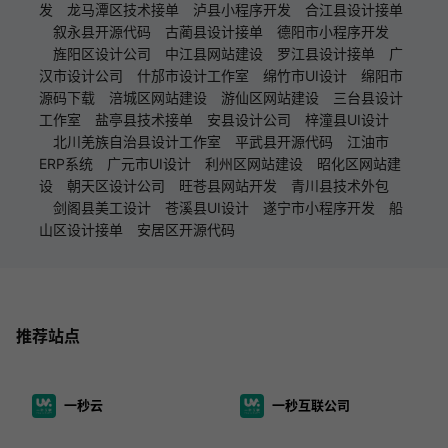
发
龙马潭区技术接单
泸县小程序开发
合江县设计接单
叙永县开源代码
古蔺县设计接单
德阳市小程序开发
旌阳区设计公司
中江县网站建设
罗江县设计接单
广
汉市设计公司
什邡市设计工作室
绵竹市UI设计
绵阳市
源码下载
涪城区网站建设
游仙区网站建设
三台县设计
工作室
盐亭县技术接单
安县设计公司
梓潼县UI设计
北川羌族自治县设计工作室
平武县开源代码
江油市
ERP系统
广元市UI设计
利州区网站建设
昭化区网站建
设
朝天区设计公司
旺苍县网站开发
青川县技术外包
剑阁县美工设计
苍溪县UI设计
遂宁市小程序开发
船
山区设计接单
安居区开源代码
推荐站点
一秒云
一秒互联公司