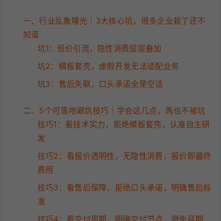
一、行业乱象曝光｜3大核心坑，很多企业栽了还不
知道
坑1：低价引流，隐性消费层层叠加
坑2：模板套壳，虚假开发无法适配业务
坑3：售后失联，口头承诺全是空话
二、5个可落地避坑技巧｜学会这几点，再也不被坑
技巧1：看技术实力，拒绝模板套壳，认准自主研
发
技巧2：看报价透明性，无隐性消费，报价即最终
费用
技巧3：看售后保障，拒绝口头承诺，明确售后标
准
技巧4：看交付周期，明确交付节点，避免延期