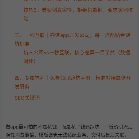
技巧5：看案例真实性，拒绝假数据，要求实地核
验
三、一秒互联｜靠谱app开发公司，每一点都贴合避
坑标准
坑人公司vs一秒互联，核心差异一目了然（数据
对比）
四、专属福利｜免费领取避坑手册，精准对接靠谱开
发服务
SEO关键词
做app最可怕的不是花钱，而是花了钱还踩坑——低价引流后
隐性消费翻倍、模板套壳无法适配业务、交付后售后失联，