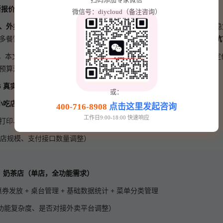
最新报价+靠谱公司推荐｜一秒互联
微信号：diycloud（备注咨询）
、外卖接单、会员营销、后厨打印、多门店管理
已成为餐厅标配。一套稳
多餐饮老板最关心：
餐饮点餐系统开发到底多少钱？哪家公司靠谱不踩坑
情，本文给你一份
完全透明、可直接参考
的点餐系统价格范围，摒弃固定定
预算清晰、不被套路、快速上线。
6 真实价格范围（按场景划分）
或：
小吃店（单一门店，基础需求）
400-716-8908
点击这里发起咨询
工作日9:00-18:00 快速响应
打印、基础菜单管理（添加/修改/下架）
店规模、支付接口数量调整）
、奶茶店（单店，全功能需求）
优惠券发放 + 桌台管理 + 基础数据统计 + 菜单分类管理
功能复杂度、是否对接外卖平台调整）