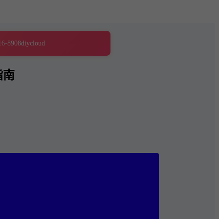
16-8908
diycloud
指南