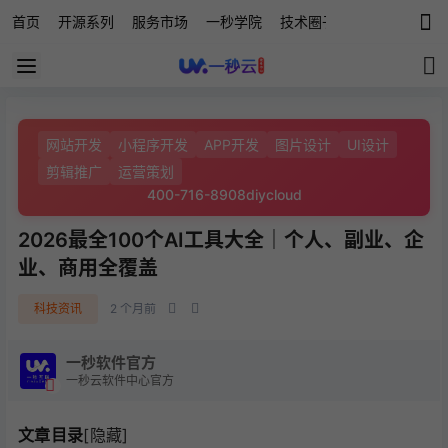
首页
开源系列
服务市场
一秒学院
技术圈子
科技快讯
源
网站开发
小程序开发
APP开发
图片设计
UI设计
剪辑推广
运营策划
400-716-8908
diycloud
2026最全100个AI工具大全｜个人、副业、企
业、商用全覆盖
科技资讯
2 个月前
一秒软件官方
一秒云软件中心官方
文章目录
[隐藏]