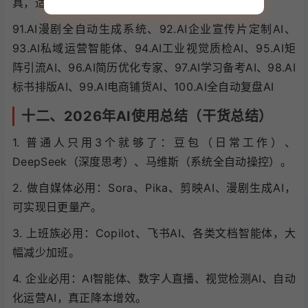
具，适合差异化副业、企业升级。
91.AI漫剧全自动生成系统、92.AI企业宣传片定制AI、
93.AI私域运营智能体、94.AI工业视觉质检AI、95.AI矩
阵引流AI、96.AI简历优化专家、97.AI学习备考AI、98.AI
标书排版AI、99.AI电商铺货AI、100.AI全自动复盘AI
十二、2026年AI使用总结（干货总结）
1. 普通人只用3个就够了：豆包（日常工作）、
DeepSeek（深度思考）、马维斯（系统全自动操控）。
2. 做自媒体必用：Sora、Pika、剪映AI、漫剧生成AI，
可实现日更量产。
3. 上班族必用：Copilot、飞书AI、各类文档智能体，大
幅减少加班。
4. 企业必用：AI智能体、数字人直播、视觉检测AI、自动
化运营AI，真正降本增效。