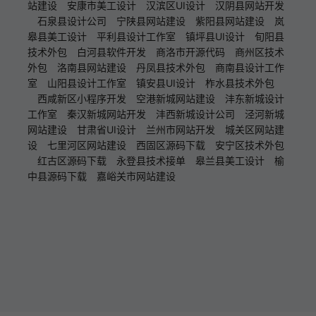
站建设
安康市美工设计
汉滨区UI设计
汉阴县网站开发
石泉县设计公司
宁陕县网站建设
紫阳县网站建设
岚
皋县美工设计
平利县设计工作室
镇坪县UI设计
旬阳县
技术外包
白河县软件开发
商洛市开源代码
商州区技术
外包
洛南县网站建设
丹凤县技术外包
商南县设计工作
室
山阳县设计工作室
镇安县UI设计
柞水县技术外包
西咸新区小程序开发
空港新城网站建设
沣东新城设计
工作室
秦汉新城网站开发
沣西新城设计公司
泾河新城
网站建设
甘肃省UI设计
兰州市网站开发
城关区网站建
设
七里河区网站建设
西固区源码下载
安宁区技术外包
红古区源码下载
永登县技术接单
皋兰县美工设计
榆
中县源码下载
嘉峪关市网站建设