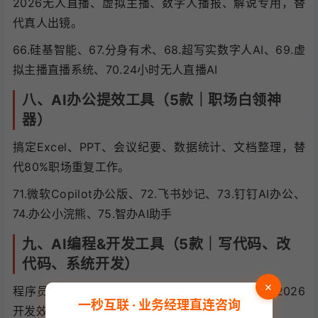
2026无人直播、虚拟主播、数字人播报、解说专用，替
代真人出镜。
66.硅基智能、67.分身有术、68.超写实数字人AI、69.虚
拟主播直播系统、70.24小时无人直播AI
八、AI办公提效工具（5款｜职场白领神
器）
搞定Excel、PPT、会议纪要、数据统计、文档整理，替
代80%职场重复工作。
71.微软Copilot办公版、72.飞书妙记、73.钉钉AI办公、
74.办公小浣熊、75.智办AI助手
九、AI编程&开发工具（5款｜写代码、改
代码、系统开发）
×
程序员、软件开发、定制系统、AI源码开发专用，2026
一秒互联 · 业务经理直连咨询
开发效率提升10倍。