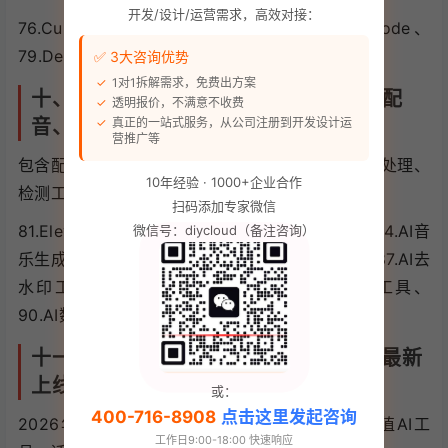
开发/设计/运营需求，高效对接：
76.Cursor、77.GitHub Copilot、78.Claude Code、
79.DeepSeek代码助手、80.阿里云AI编程
✅ 3大咨询优势
1对1拆解需求，免费出方案
十、AI音频配音&小众实用AI（10款｜配
透明报价，不满意不收费
真正的一站式服务，从公司注册到开发设计运
音、音乐、翻译、全能辅助）
营推广等
包含配音、背景音乐、字幕、翻译、去水印、图片处理、
10年经验 · 1000+企业合作
检测工具，日常刚需工具。
扫码添加专家微信
81.ElevenLabs、82.讯飞配音、83.剪映配音AI、84.AI音
微信号：diycloud（备注咨询）
乐生成器、85.同声翻译AI、86.AI图片超清修复、87.AI去
水印工具、88.AI文档解析器、89.AI视觉检测工具、
90.AI数据复盘工具
十一、2026新增爆款小众AI（10款｜最新
上线、高价值）
或：
400-716-8908
点击这里发起咨询
2026年最新迭代、刚爆火、极少人知道的高价值AI工
工作日9:00-18:00 快速响应