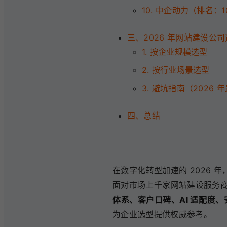
10. 中企动力（排名：1
三、2026 年网站建设公
1. 按企业规模选型
2. 按行业场景选型
3. 避坑指南（2026 
四、总结
在数字化转型加速的 2026 
面对市场上千家网站建设服务
体系、客户口碑、AI 适配度、
为企业选型提供权威参考。