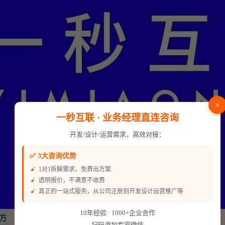
×
一秒互联 · 业务经理直连咨询
开发/设计/运营需求，高效对接：
✅ 3大咨询优势
1对1拆解需求，免费出方案
透明报价，不满意不收费
真正的一站式服务，从公司注册到开发设计运营推广等
10年经验 · 1000+企业合作
方
扫码添加专家微信