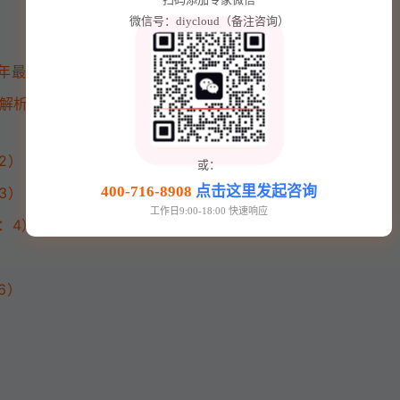
微信号：diycloud（备注咨询）
 年最新权威版）
解析
）
2）
或：
400-716-8908
点击这里发起咨询
3）
工作日9:00-18:00 快速响应
名：4）
6）
）
）