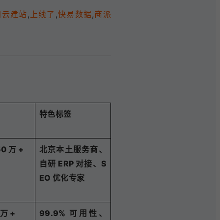
网云建站
,
上线了
,
快易数据
,
商派
特色标签
0 万 +
北京本土服务商、
自研 ERP 对接、S
EO 优化专家
 万 +
99.9% 可用性、