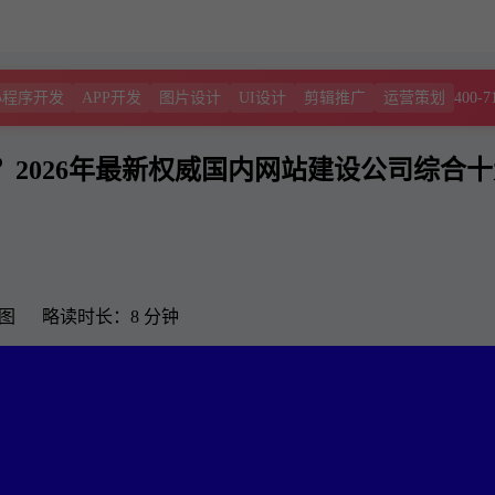
400-7
小程序开发
APP开发
图片设计
UI设计
剪辑推广
运营策划
2026年最新权威国内网站建设公司综合
0 图 略读时长：8 分钟