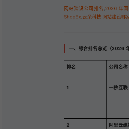
网站建设公司排名
,
2026 
ShopEx
,
云朵科技
,
网站建设哪
一、综合排名总览（2026
排名
公司名称
1
一秒互联
2
阿里云建