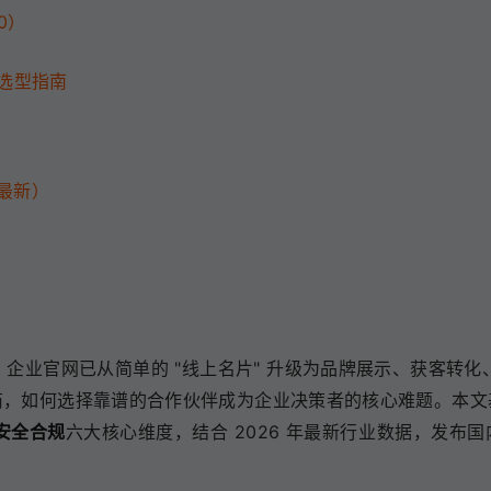
0）
司选型指南
年最新）
年，企业官网已从简单的 "线上名片" 升级为品牌展示、获客转化
商，如何选择靠谱的合作伙伴成为企业决策者的核心难题。本文
安全合规
六大核心维度，结合 2026 年最新行业数据，发布