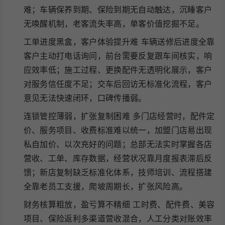
难；车辆保养到期、保险到期无自动触达，沉睡客户
无唤醒机制，老客流失率高，单客价值挖掘不足。
工单进度黑盒，客户体验提升难 车辆送修后进度全靠
客户主动打电话询问，前台需要反复跟车间核实，响
应效率低；施工过程、更换配件无透明化展示，客户
对服务信任度不足；交车后回访无标准化流程，客户
意见无法快速闭环，口碑传播弱。
连锁管控薄弱，扩张复制困难 多门店经营时，配件定
价、服务项目、收费标准难以统一，加盟门店易出现
私自加价、以次充好的问题；总部无法实时掌握各店
营收、工单、库存数据，经营状况靠月度报表滞后反
馈；新店复制缺乏标准化体系，技师培训、流程搭建
全靠老员工支援，爬坡周期长，扩张风险高。
财务核算粗放，盈亏算不精细 工时费、配件费、美容
项目、保险返利多渠道营收混合，人工分类对账效率