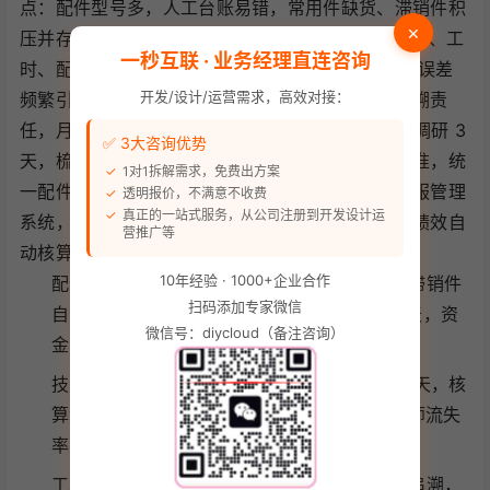
点：配件型号多，人工台账易错，常用件缺货、滞销件积
×
压并存，库存周转天数长达 90 天；技师提成按项目、工
一秒互联 · 业务经理直连咨询
时、配件金额分级计算，每月财务要花 3 天核算，误差
开发/设计/运营需求，高效对接：
频繁引发薪资争议；施工过程无留痕，客诉无法追溯责
任，月均客诉超 10 起。 落地方案：顾问团队驻店调研 3
✅ 3大咨询优势
天，梳理全品类配件的库存管控规则与施工服务标准，统
1对1拆解需求，免费出方案
一配件编码、出入库流程与绩效规则，定制开发汽服管理
透明报价，不满意不收费
真正的一站式服务，从公司注册到开发设计运
系统，落地配件智能库存、工单全流程管控、技师绩效自
营推广等
动核算三大核心模块。 落地成果：
10年经验 · 1000+企业合作
配件全流程条码化管控，库存智能预警补货，滞销件
扫码添加专家微信
自动提醒，库存周转天数从 90 天缩短至 54 天，资
微信号：diycloud（备注咨询）
金占用减少 35%；
技师绩效自动核算，月度算薪从 3 天缩短至半天，核
算误差率降为 0，员工薪资争议基本消除，技师流失
率下降 28%；
工单施工全流程留痕，配件更换、施工步骤可追溯，