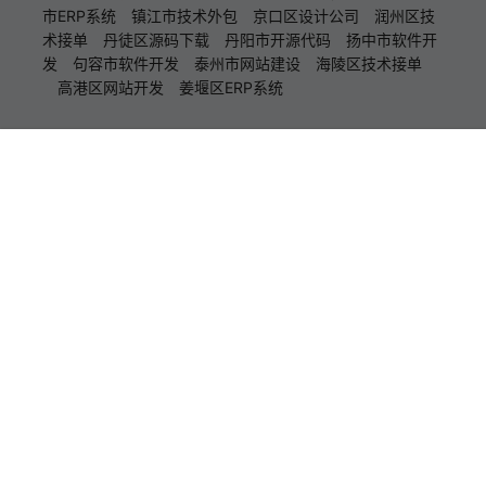
市ERP系统
镇江市技术外包
京口区设计公司
润州区技
术接单
丹徒区源码下载
丹阳市开源代码
扬中市软件开
发
句容市软件开发
泰州市网站建设
海陵区技术接单
高港区网站开发
姜堰区ERP系统
首页
专题
认证
搜索
菜单
我的
推荐站点
一秒云
一秒互联公司
Copyright © 2026
一秒云软件中心
京ICP备17039807号
京公网安备 11010502039977