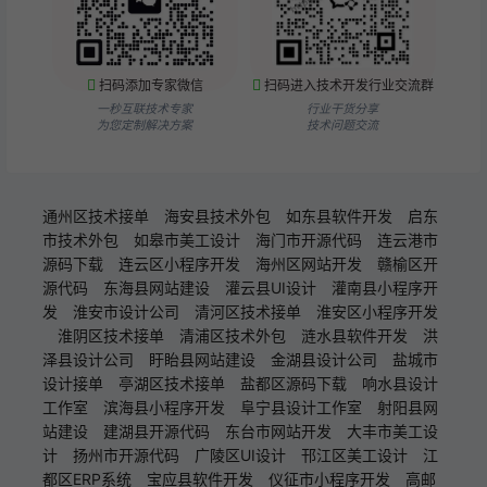
扫码添加专家微信
扫码进入技术开发行业交流群
一秒互联技术专家
行业干货分享
为您定制解决方案
技术问题交流
通州区技术接单
海安县技术外包
如东县软件开发
启东
市技术外包
如皋市美工设计
海门市开源代码
连云港市
源码下载
连云区小程序开发
海州区网站开发
赣榆区开
源代码
东海县网站建设
灌云县UI设计
灌南县小程序开
发
淮安市设计公司
清河区技术接单
淮安区小程序开发
淮阴区技术接单
清浦区技术外包
涟水县软件开发
洪
泽县设计公司
盱眙县网站建设
金湖县设计公司
盐城市
设计接单
亭湖区技术接单
盐都区源码下载
响水县设计
工作室
滨海县小程序开发
阜宁县设计工作室
射阳县网
站建设
建湖县开源代码
东台市网站开发
大丰市美工设
计
扬州市开源代码
广陵区UI设计
邗江区美工设计
江
都区ERP系统
宝应县软件开发
仪征市小程序开发
高邮