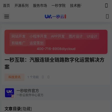
首页
开源系列
服务市场
一秒学院
技术圈子
科技快讯
源
网站开发
小程序开发
APP开发
图片设计
UI设计
剪辑推广
运营策划
400-716-8908
diycloud
一秒互联：汽服连锁全链路数字化运营解决方
案
科技资讯
1 个月前
一秒软件官方
一秒云软件中心官方
文章目录
[隐藏]