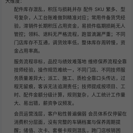
大维度：
配件库存混乱，积压与损耗并存 配件 SKU 繁多、型
号复杂，人工台账难做到精准对应；常用件备货凭经
验，滞销件长期积压占用资金，易损件临期损耗无人
管控；领料、退料无严格流程，跑冒滴漏严重；不同
门店库存不互通，调货效率低，整体库存周转慢，资
金占用率高。
服务流程非标，品控与绩效难落地 维修保养流程全靠
技师经验，操作规范难统一，不同门店、不同技师服
务质量差异大；派工、施工、质检全靠口头传达，过
程无留痕，客诉无法追溯责任；技师提成按项目、工
时、配件金额分级计算，规则复杂，人工统计工作量
大、易出错，薪资争议频发。
会员运营浅层，客户粘性普遍偏弱 会员体系仅停留在
消费积分层面，没有完整的车辆档案与保养周期提
醒；储值、次卡、套餐卡规则混乱，跨门店核销困