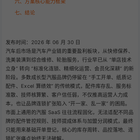
六、方案核心能力框架
七、结论
发布时间：2026 年 06 月 30 日
汽车后市场是汽车产业链的重要盈利板块，从快修保养、
洗美装潢到综合维修、轮胎服务，行业早已从 “单店技术
立身” 转向 “标准化连锁、精细化运营、会员化深耕” 的新
阶段。多数成长型汽服品牌仍停留在 “手工开单、纸质记
配件、Excel 算绩效” 的传统模式，配件库存乱、服务标
准散、技师核算繁、客户信任弱，不仅推高运营人力成
本，也让品牌连锁扩张陷入 “开一家、乱一家” 的困局。
市面上通用的汽服 SaaS 往往流程固化，无法适配不同品
牌的配件管控规则、技师提成体系与加盟分润模式，最终
只能用来基础开单登记，核心的库存周转、品控落地、连
锁扩张痛点始终无法破解。