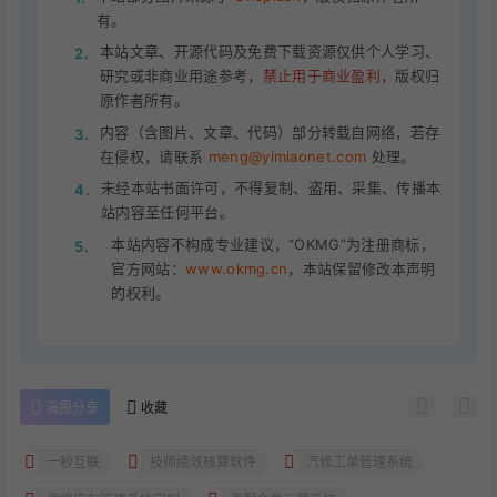
有。
本站文章、开源代码及免费下载资源仅供个人学习、
2.
研究或非商业用途参考，
禁止用于商业盈利
，版权归
原作者所有。
内容（含图片、文章、代码）部分转载自网络，若存
3.
在侵权，请联系
meng@yimiaonet.com
处理。
未经本站书面许可，不得复制、盗用、采集、传播本
4.
站内容至任何平台。
本站内容不构成专业建议，“OKMG”为注册商标，
5.
官方网站：
www.okmg.cn
，本站保留修改本声明
的权利。
海报分享
收藏
一秒互联
技师绩效核算软件
汽修工单管理系统