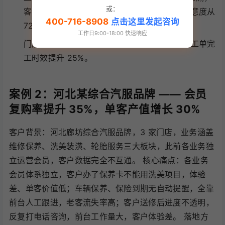
或：
客诉责任清晰，服务类客诉下降 60%，客户满意度从
400-716-8908
点击这里发起咨询
72% 升至 93%；
工作日9:00-18:00 快速响应
门店间库存互通调货，配件缺货率下降 45%，工单完
工时效提升 25%。
案例 2：河北某综合汽服品牌 —— 会员
复购率提升 35%，单客产值增长 30%
客户背景：河北廊坊综合汽服品牌，3 家门店，业务涵盖
维修保养、洗美装潢、轮胎服务三大板块，此前各业务独
立运营会员，客户数据完全不互通。 核心痛点：各业务
会员体系独立，客户办了保养卡不能用洗美项目，体验
差、单客价值低；车辆保养、保险到期无自动提醒，全靠
前台人工跟进，老客流失率高；客户送修后进度不透明，
反复打电话咨询，前台工作量大，客户体验差。 落地方