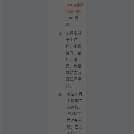
meng@yi
miaonet.
com
处
理。
未经本站
4.
书面许
可，不得
复制、盗
用、采
集、传播
本站内容
至任何平
台。
本站内容
5.
不构成专
业建议，
“OKMG”
为注册商
标，官方
网站：