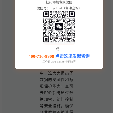
扫码添加专家微信
市场变化，调整经
微信号：diycloud（备注咨询）
营策略，提高市场
竞争力。
4. 强大的安全
性与稳定性
或：
独立部署的ERP系
400-716-8908
点击这里发起咨询
统意味着数据完全
工作日9:00-18:00 快速响应
掌握在企业自己手
中，这大大提高了
数据的安全性和隐
私保护能力。点可
云ERP系统通过数
据加密、访问控制
等安全措施，确保
企业数据不被泄露