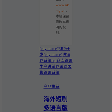
www.ok
mg.cn
，
本站保留
修改本声
明的权
利。
[city_name]ERP开
发
[city_name]进销
存系统
erp
仓库管理
生产
进销存
采购
零
售管理系统
产品推荐
海外短剧
多语言版