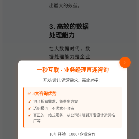
出最大的效益。
3. 高效的数据
处理能力
在大数据时代，数
据处理能力是企业
×
ERP系统的重要评
一秒互联 · 业务经理直连咨询
价指标之一。点可
开发/设计/运营需求，高效对接：
云独立部署的ERP
系统采用了先进的
✅ 3大咨询优势
数据处理技术和算
1对1拆解需求，免费出方案
法，能够高效处理
透明报价，不满意不收费
海量数据，提供实
真正的一站式服务，从公司注册到开发设计运营推
时的业务洞察。通
广等
过实时数据分析，
10年经验 · 1000+企业合作
企业能够快速响应