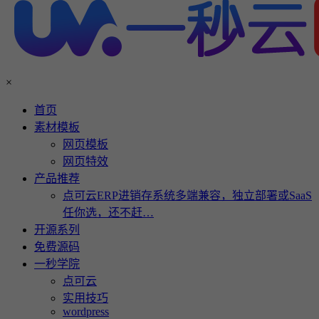
×
首页
素材模板
网页模板
网页特效
产品推荐
点可云ERP进销存系统多端兼容，独立部署或SaaS
任你选，还不赶…
开源系列
免费源码
一秒学院
点可云
实用技巧
wordpress