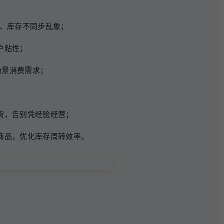
价、库存不同步乱象；
户粘性；
场景消费需求；
；
货，告别凭经验经营；
商品，优化库存周转效率。