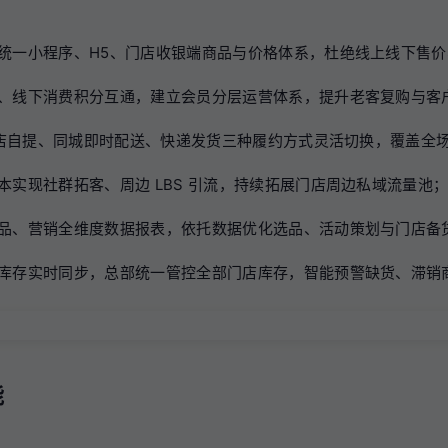
统一小程序、H5、门店收银端商品与价格体系，杜绝线上线下售
、线下消费积分互通，建立会员分层运营体系，提升老客复购与客
现门店自提、同城即时配送、快递发货三种履约方式灵活切换，覆盖全
本实现社群拓客、周边 LBS 引流，持续拓展门店周边私域流量池
品、营销全维度数据报表，依托数据优化选品、活动策划与门店备
库存实时同步，总部统一管控全部门店库存，智能预警缺货、滞销
能