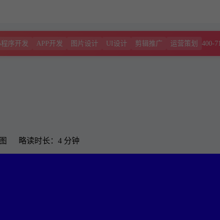
400-7
小程序开发
APP开发
图片设计
UI设计
剪辑推广
运营策划
3 图 略读时长：4 分钟