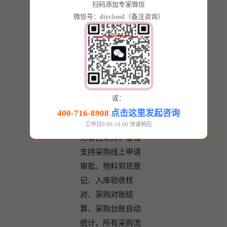
扫码添加专家微信
留存、合作记录存
微信号：diycloud（备注咨询）
档，方便企业筛选
优质合作供应商；
系统可根据车间生
产订单需求、现有
物料库存余量，智
能核算物料采购需
或：
求量，自动生成精
400-716-8908
点击这里发起咨询
准采购需求单，避
工作日9:00-18:00 快速响应
免盲目采购；全程
支持采购线上申请
审批、物料到货登
记、入库验收核
对、采购对账结
算、采购台账自动
统计，所有采购流