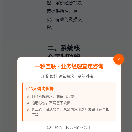
控、定价经营等决
策提供精准、真
实、有效的数据支
撑。
二、系统核
心定制功能
×
一秒互联 · 业务经理直连咨询
开发/设计/运营需求，高效对接：
1. 供应商与采购
管理
✅ 3大咨询优势
系统化搭建供应商
1对1拆解需求，免费出方案
透明报价，不满意不收费
管理体系，支持供
真正的一站式服务，从公司注册到开发设计运营推
应商基础信息建
广等
档、分类分级管
10年经验 · 1000+企业合作
理、资质文件云端