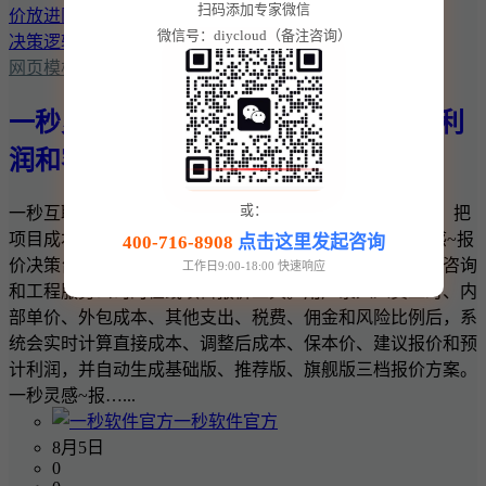
扫码添加专家微信
微信号：diycloud（备注咨询）
网页模板
一秒灵感~报价决策台：把项目成本、利
润和客户报价放进同一套决策逻辑
或：
一秒互联 · 一秒灵感实用商业工具 一秒灵感~报价决策台：把
项目成本、利润和客户报价放进同一套决策逻辑 一秒灵感~报
400-716-8908
点击这里发起咨询
价决策台是一款面向网站建设、软件开发、设计、广告、咨询
工作日9:00-18:00 快速响应
和工程服务公司的在线项目报价工具。用户录入人员工时、内
部单价、外包成本、其他支出、税费、佣金和风险比例后，系
统会实时计算直接成本、调整后成本、保本价、建议报价和预
计利润，并自动生成基础版、推荐版、旗舰版三档报价方案。
一秒灵感~报…...
一秒软件官方
8月5日
0