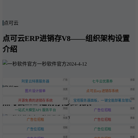
点可云
点可云ERP进销存V8——组织架构设置
介绍
一秒软件官方
2024-4-12
广告
自营
阿里云特惠服务器
七牛云优惠券
点可云
优质
自营
图片设计接单
点可云erp进销存系统
开源
招租
点可云ERP进销存隐私政策
开源免费的进销存系统
宝塔服务器面板，一键全能部署及管理
热招
优质
一站式大模型API 服务平台
广告位招租
一秒软件官方
2024-6-20
特惠
黄金
广告位招租
广告位招租
招租
热招
广告位招租
广告位招租
优质
特惠