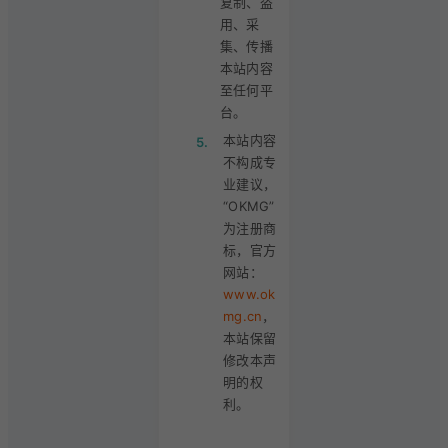
复制、盗
用、采
集、传播
本站内容
至任何平
台。
本站内容
5.
不构成专
业建议，
“OKMG”
为注册商
标，官方
网站：
www.ok
mg.cn
，
本站保留
修改本声
明的权
利。