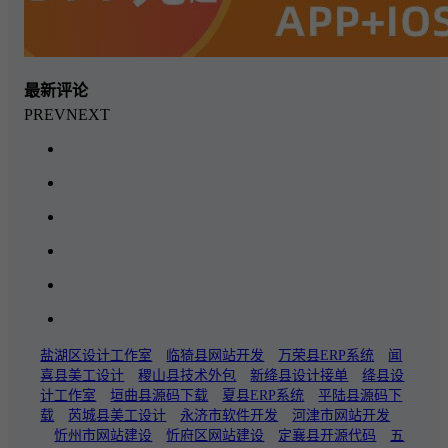
最新评论
PREV
NEXT
盐湖区设计工作室
临猗县网站开发
万荣县ERP系统
闻
喜县美工设计
稷山县技术外包
新绛县设计接单
绛县设
计工作室
垣曲县源码下载
夏县ERP系统
平陆县源码下
载
芮城县美工设计
永济市软件开发
河津市网站开发
忻州市网站建设
忻府区网站建设
定襄县开源代码
五