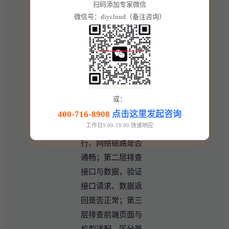
扫码添加专家微信
后，偶尔会出现加
微信号：diycloud（备注咨询）
载异常、功能报
错、提交失败、接
口超时等故障，结
合运维经验，可按
照分层思路排查问
题： 第一层排查网
或：
络与服务器，确认
400-716-8908
点击这里发起咨询
工作日9:00-18:00 快速响应
服务端是否正常运
行、网络链路是否
通畅；第二层排查
接口与数据，验证
接口请求、数据返
回是否正常；第三
层排查前端页面与
机型适配，区分是