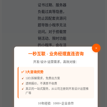
证书过期、服务器
负载过高等隐患，
防止因配套资源问
题导致小程序无法
访问。对于搭载营
销活动、限时功能
的小程序，会在活
×
动结束后及时清理
一秒互联 · 业务经理直连咨询
冗余代码与临时配
开发/设计/运营需求，高效对接：
置，保持系统轻量
化运行。
✅ 3大咨询优势
1对1拆解需求，免费出方案
透明报价，不满意不收费
四、常见故障类
真正的一站式服务，从公司注册到开发设计运营推
型与基础排查思
广等
路
10年经验 · 1000+企业合作
定制小程序上线