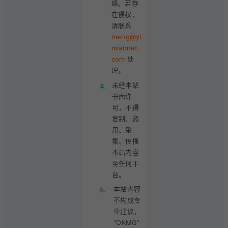
络，若存
在侵权，
请联系
meng@yi
miaonet.
com
处
理。
未经本站
4.
书面许
可，不得
复制、盗
用、采
集、传播
本站内容
至任何平
台。
本站内容
5.
不构成专
业建议，
“OKMG”