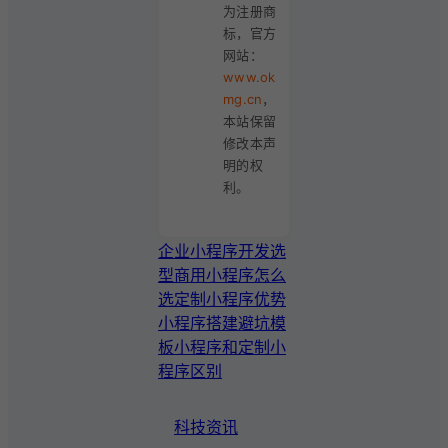
为注册商
标，官方
网站：
www.ok
mg.cn
，
本站保留
修改本声
明的权
利。
企业小程序开发选
型
商用小程序怎么
选
定制小程序优势
小程序搭建避坑
模
板小程序和定制小
程序区别
科技资讯