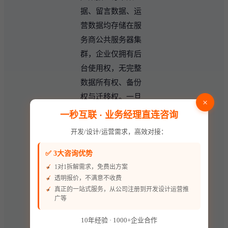
据、留言数据、运
营数据均存储在服
务商公共服务器集
群，企业仅拥有后
台使用权，无完整
数据所有权、备份
权与迁移权。一旦
×
停止续费、服务商
一秒互联 · 业务经理直连咨询
停服跑路，所有积
开发/设计/运营需求，高效对接：
累的私域数据、运
营资产会直接清
✅ 3大咨询优势
零，无法找回。
1对1拆解需求，免费出方案
透明报价，不满意不收费
定制小程序为独立
真正的一站式服务，从公司注册到开发设计运营推
广等
私有化部署架构，
配套独立的后台与
10年经验 · 1000+企业合作