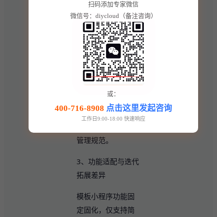
数据存储环境，所
扫码添加专家微信
微信号：diycloud（备注咨询）
有用户数据、经营
数据、业务资料全
部归企业主体独家
所有，支持自主备
份、随时导出、自
由迁移，数据完全
或：
可控，能够长期沉
400-716-8908
点击这里发起咨询
淀企业数字化资
工作日9:00-18:00 快速响应
产，符合数据安全
管理规范。
3、功能适配与迭代
拓展差异
模板小程序功能固
定固化，仅支持简