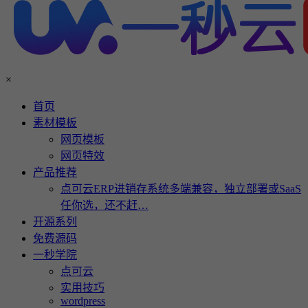
×
首页
素材模板
网页模板
网页特效
产品推荐
点可云ERP进销存系统多端兼容，独立部署或SaaS
任你选，还不赶…
开源系列
免费源码
一秒学院
点可云
实用技巧
wordpress