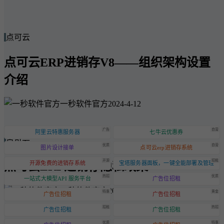
点可云
点可云ERP进销存V8——组织架构设置
介绍
一秒软件官方
2024-4-12
广告
自营
阿里云特惠服务器
七牛云优惠券
点可云
优质
自营
图片设计接单
点可云erp进销存系统
开源
招租
点可云ERP进销存隐私政策
开源免费的进销存系统
宝塔服务器面板，一键全能部署及管理
热招
优质
一站式大模型API 服务平台
广告位招租
一秒软件官方
2024-6-20
特惠
黄金
广告位招租
广告位招租
招租
热招
广告位招租
广告位招租
优质
特惠