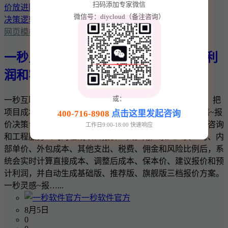
扫码添加专家微信
微信号：diycloud（备注咨询）
网页模板
一秒灵感~报价决策台：把项目成本、利
润和客户报价放进同一套决策逻辑
或：
一秒互联 · 一秒灵感实用商业工具 一秒灵感~报价决策台：把
项目成本、利润和客户报价放进同一套决策逻辑 一秒灵感~报
400-716-8908
点击这里发起咨询
价决策台是一款面向网站建设、软件开发、设计、广告、咨询
工作日9:00-18:00 快速响应
和工程服务公司的在线项目报价工具。用户录入人员工时、内
部单价、外包成本、其他支出、税费、佣金和风险比例后，系
统会实时计算直接成本、调整后成本、保本价、建议报价和预
计利润，并自动生成基础版、推荐版、旗舰版三档报价方案。
一秒灵感~报…...
一秒软件官方
8月5日
0