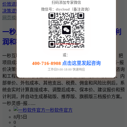
扫码添加专家微信
微信号：diycloud（备注咨询）
网页模板
一秒灵感~报价决策台：把项目成本、利
润和客户报价放进同一套决策逻辑
或：
一秒互联 · 一秒灵感实用商业工具 一秒灵感~报价决策台：把
项目成本、利润和客户报价放进同一套决策逻辑 一秒灵感~报
400-716-8908
点击这里发起咨询
价决策台是一款面向网站建设、软件开发、设计、广告、咨询
工作日9:00-18:00 快速响应
和工程服务公司的在线项目报价工具。用户录入人员工时、内
部单价、外包成本、其他支出、税费、佣金和风险比例后，系
统会实时计算直接成本、调整后成本、保本价、建议报价和预
计利润，并自动生成基础版、推荐版、旗舰版三档报价方案。
一秒灵感~报…...
一秒软件官方
8月5日
0