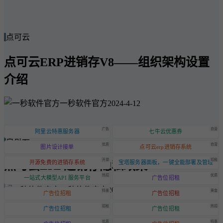
点可云
点可云ERP进销存V8——组织架构设置
介绍
一秒软件官方
2024-4-12
广告
自营
阿里云特惠服务器
七牛云优惠券
点可云
优质
自营
图片设计接单
点可云erp进销存系统
开源
招租
点可云ERP进销存隐私政策
开源免费的进销存系统
宝塔服务器面板，一键全能部署及管理
热招
优质
一站式大模型API 服务平台
广告位招租
一秒软件官方
2024-6-20
特惠
黄金
广告位招租
广告位招租
招租
热招
广告位招租
广告位招租
优质
特惠