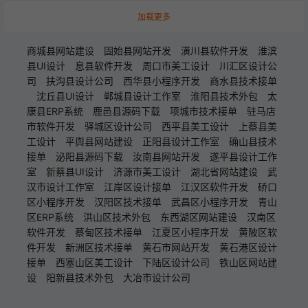
加载更多
商城县网站建设
固始县网站开发
潢川县软件开发
淮滨
县UI设计
息县软件开发
周口市美工设计
川汇区设计公
司
扶沟县设计公司
西华县小程序开发
商水县技术接单
沈丘县UI设计
郸城县设计工作室
淮阳县技术外包
太
康县ERP系统
鹿邑县源码下载
项城市技术接单
驻马店
市软件开发
驿城区设计公司
西平县美工设计
上蔡县美
工设计
平舆县网站建设
正阳县设计工作室
确山县技术
接单
泌阳县源码下载
汝南县网站开发
遂平县设计工作
室
新蔡县UI设计
济源市美工设计
湖北省网站建设
武
汉市设计工作室
江岸区设计接单
江汉区软件开发
硚口
区小程序开发
汉阳区技术接单
武昌区小程序开发
青山
区ERP系统
洪山区技术外包
东西湖区网站建设
汉南区
软件开发
蔡甸区技术接单
江夏区小程序开发
黄陂区软
件开发
新洲区技术接单
黄石市网站开发
黄石港区设计
接单
西塞山区美工设计
下陆区设计公司
铁山区网站建
设
阳新县技术外包
大冶市设计公司