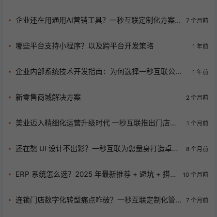
领行业未来
企业还在用通用AI营销工具？一秒互联定制化方案
7 个月前
让转化率大幅飙升！
哪些平台支持小程序？以及跨平台开发策略
1 年前
企业内部系统技术开发指南：为何选择一秒互联公
1 年前
司？
新零售商城解决方案
2 个月前
美业迈入精细化运营升级时代 一秒互联推出门店全
1 个月前
链路数字化运营方案
还在愁 UI 设计不出彩？一秒互联为您量身打造卓越
8 个月前
体验！
ERP 系统怎么选？2025 年最新推荐 + 避坑 + 搭建
10 个月前
指南​
连锁门店数字化转型痛点咋破？一秒互联定制化管
7 个月前
理系统来救场！