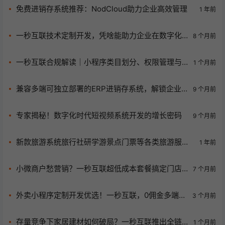
免费进销存系统推荐：NodCloud助力企业高效管理
1 年前
一秒互联技术定制开发，凭啥能助力企业在数字化
8 个月前
浪潮中腾飞？
一秒互联合规解读｜小程序类目划分、权限管理与
1 个月前
隐私合规实操规则
兼容多端可独立部署的ERP进销存系统，解锁企业
9 个月前
高效运营新密码！
专家揭秘！数字化时代短视频系统开发的增长密码
9 个月前
新款旅游系统旅行社研学游景点门票等各类旅游服务
1 年前
周边游国内游多端管理小程序源码
小微商户愁营销？一秒互联超低成本套餐搞定门店
7 个月前
设计与AI工具！
外卖小程序定制开发优选！一秒互联，0佣金多端上
3 个月前
线，助力餐饮商家盈利升级
存量竞争下家居建材如何破局？一秒互联推出全链
1 个月前