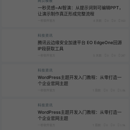
网页模板
一秒灵感~AI智演：从提示词到可编辑PPT，
让演示制作真正形成完整流程
一秒软件官方
4 天前
0
0
163
科技资讯
腾讯云边缘安全加速平台 EO EdgeOne回源
IP段获取工具
一秒软件官方
5 天前
0
0
287
科技资讯
WordPress主题开发入门教程：从零打造一
个企业官网主题
一秒软件官方
1 周前
0
0
1.8k
科技资讯
WordPress主题开发入门教程：从零打造一
个企业官网主题
一秒软件官方
1 周前
0
0
1.9k