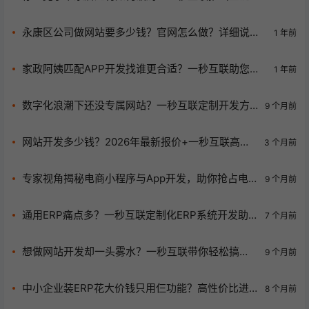
路数字化解决方案
永康区公司做网站要多少钱？官网怎么做？详细说明
1 年前
含报价
家政阿姨匹配APP开发找谁更合适？一秒互联助您高
1 年前
效搭建专业平台
数字化浪潮下还没专属网站？一秒互联定制开发方
9 个月前
案救大命！
网站开发多少钱？2026年最新报价+一秒互联高性
3 个月前
价比方案揭秘
专家视角揭秘电商小程序与App开发，助你抢占电
9 个月前
商竞争先机！
通用ERP痛点多？一秒互联定制化ERP系统开发助
7 个月前
企业开启高效管理！
想做网站开发却一头雾水？一秒互联带你轻松搞
9 个月前
定！
中小企业装ERP花大价钱只用仨功能？高性价比进
8 个月前
销存软件选型秘籍来了！