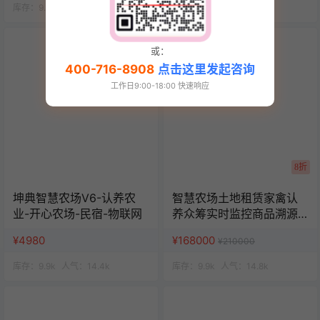
库存：
9.9k
人气：
14.4k
库存：
9.9k
人气：
15k
或：
400-716-8908
点击这里发起咨询
工作日9:00-18:00 快速响应
8折
坤典智慧农场V6-认养农
智慧农场土地租赁家禽认
业-开心农场-民宿-物联网
养众筹实时监控商品溯源
农业积分商城秒杀助农小
¥4980
¥168000
¥210000
程序源码
库存：
9.9k
人气：
14.4k
库存：
9.9k
人气：
14.8k