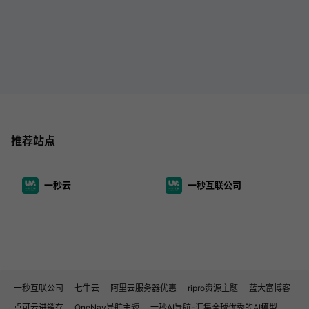
推荐站点
一秒云
一秒互联公司
一秒互联公司
七牛云
阿里云服务器优惠
ripro资源主题
蓝大富博客
点可云进销存
OneNav导航主题
一秒AI导航-汇集全球优秀的AI模型