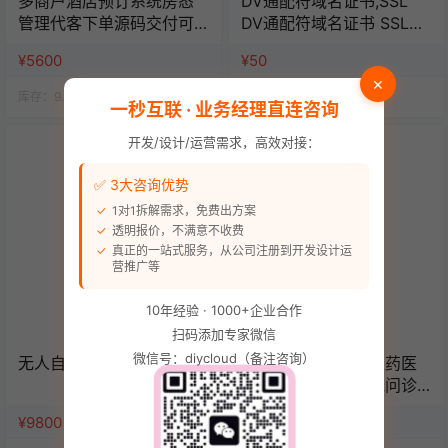
多商户酒店预订系统房态
DV通配符域名证书,SSL
管理代客下单源码交付可
DV通配符域名证书 SSL证
定制可二开
书/年数字证书认证
¥5600
¥50
×
库存：
9.9k
人气：
14.4k
库存：
9.9k
人气：
14.6k
一秒互联 · 业务经理直连咨询
开发/设计/运营需求，高效对接：
✅ 3大咨询优势
1对1拆解需求，免费出方案
透明报价，不满意不收费
真正的一站式服务，从公司注册到开发设计运
营推广等
10年经验 · 1000+企业合作
扫码添加专家微信
微信号：diycloud（备注咨询）
无人自助棋牌/桌球系统
官方推荐药店药房医药医
疗商城电子处方在线问诊
管理系统源码（单店版）
¥9800
¥6980