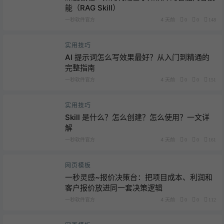
能（RAG Skill）
一秒软件官方
4 天前
0
0
148
实用技巧
AI 提示词怎么写效果最好？从入门到精通的
完整指南
一秒软件官方
4 天前
0
0
151
实用技巧
Skill 是什么？怎么创建？怎么使用？一文详
解
一秒软件官方
4 天前
0
0
161
网页模板
一秒灵感~报价决策台：把项目成本、利润和
客户报价放进同一套决策逻辑
一秒软件官方
4 天前
0
0
112