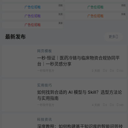
招租
热招
广告位招租
广告位招租
优质
特惠
广告位招租
广告位招租
黄金
广告位招租
最新发布
更多
网页模板
一秒·恒证｜医药冷链与临床物资合规协同平
台｜一秒灵感分享
一秒软件官方
2 天前
0
0
111
实用技巧
如何找到合适的 AI 模型与 Skill？选型方法论
与实用指南
一秒软件官方
4 天前
0
0
189
科技资讯
深度教程：如何构建基于知识库的智能问答技