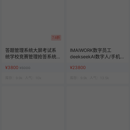
7.6折
答题管理系统大屏考试系
IMAIWORK数字员工
统学校竞赛管理抢答系统
deekseekAI数字人/手机个
班级活动赛事管理
微企微矩阵/面试/陪练/电
¥3800
¥23800
¥5000
销/客服/法务/系统全开源
库存：
9.9k
人气：
10k
库存：
9.9k
人气：
13.5k