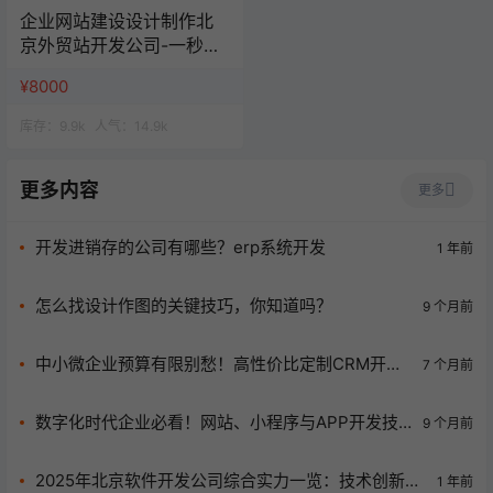
企业网站建设设计制作北
京外贸站开发公司-一秒云
网站一站式服务
¥8000
库存：
9.9k
人气：
14.9k
更多内容
更多
开发进销存的公司有哪些？erp系统开发
1 年前
怎么找设计作图的关键技巧，你知道吗？
9 个月前
中小微企业预算有限别愁！高性价比定制CRM开发
7 个月前
来救场啦
数字化时代企业必看！网站、小程序与APP开发技
9 个月前
术外包全解析
2025年北京软件开发公司综合实力一览：技术创新引
1 年前