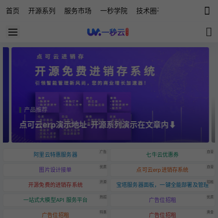
首页
开源系列
服务市场
一秒学院
技术圈子
科技快讯
源
产品推荐
点可云erp演示地址-开源系列演示在文章内⬇️
广告
自营
阿里云特惠服务器
七牛云优惠券
优质
自营
图片设计接单
点可云erp进销存系统
开源
招租
开源免费的进销存系统
宝塔服务器面板，一键全能部署及管理
热招
优质
一站式大模型API 服务平台
广告位招租
特惠
黄金
广告位招租
广告位招租