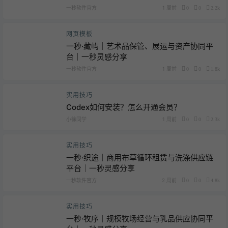
一秒软件官方
1 周前
0
0
2.2k
网页模板
一秒·藏屿｜艺术品保管、展运与资产协同平
台｜一秒灵感分享
一秒软件官方
1 周前
0
0
1.8k
实用技巧
Codex如何安装？怎么开通会员？
小徐同学
1 周前
0
0
2.3k
实用技巧
一秒·织途｜商用布草循环租赁与洗涤供应链
平台｜一秒灵感分享
一秒软件官方
2 周前
0
0
4.8k
实用技巧
一秒·牧序｜规模牧场经营与乳品供应协同平