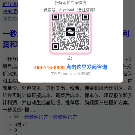
扫码添加专家微信
微信号：diycloud（备注咨询）
网页模板
一秒灵感~报价决策台：把项目成本、利
润和客户报价放进同一套决策逻辑
或：
一秒互联 · 一秒灵感实用商业工具 一秒灵感~报价决策台：把
项目成本、利润和客户报价放进同一套决策逻辑 一秒灵感~报
400-716-8908
点击这里发起咨询
价决策台是一款面向网站建设、软件开发、设计、广告、咨询
工作日9:00-18:00 快速响应
和工程服务公司的在线项目报价工具。用户录入人员工时、内
部单价、外包成本、其他支出、税费、佣金和风险比例后，系
统会实时计算直接成本、调整后成本、保本价、建议报价和预
计利润，并自动生成基础版、推荐版、旗舰版三档报价方案。
一秒灵感~报…...
一秒软件官方
8月5日
0