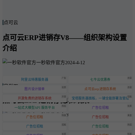
点可云
点可云ERP进销存V8——组织架构设置
介绍
一秒软件官方
2024-4-12
广告
自营
阿里云特惠服务器
七牛云优惠券
点可云
优质
自营
图片设计接单
点可云erp进销存系统
开源
招租
点可云ERP进销存隐私政策
开源免费的进销存系统
宝塔服务器面板，一键全能部署及管理
热招
优质
一站式大模型API 服务平台
广告位招租
一秒软件官方
2024-6-20
特惠
黄金
广告位招租
广告位招租
招租
热招
广告位招租
广告位招租
优质
特惠