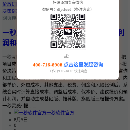
扫码添加专家微信
微信号：diycloud（备注咨询）
网页模板
一秒灵感~报价决策台：把项目成本、利
润和客户报价放进同一套决策逻辑
或：
一秒互联 · 一秒灵感实用商业工具 一秒灵感~报价决策台：把
项目成本、利润和客户报价放进同一套决策逻辑 一秒灵感~报
400-716-8908
点击这里发起咨询
价决策台是一款面向网站建设、软件开发、设计、广告、咨询
工作日9:00-18:00 快速响应
和工程服务公司的在线项目报价工具。用户录入人员工时、内
部单价、外包成本、其他支出、税费、佣金和风险比例后，系
统会实时计算直接成本、调整后成本、保本价、建议报价和预
计利润，并自动生成基础版、推荐版、旗舰版三档报价方案。
一秒灵感~报…...
一秒软件官方
8月5日
0