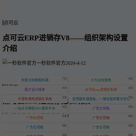
点可云
点可云ERP进销存V8——组织架构设置
介绍
一秒软件官方
2024-4-12
广告
自营
阿里云特惠服务器
七牛云优惠券
点可云
优质
自营
图片设计接单
点可云erp进销存系统
开源
招租
点可云ERP进销存隐私政策
开源免费的进销存系统
宝塔服务器面板，一键全能部署及管理
热招
优质
一站式大模型API 服务平台
广告位招租
一秒软件官方
2024-6-20
特惠
黄金
广告位招租
广告位招租
招租
热招
广告位招租
广告位招租
优质
特惠