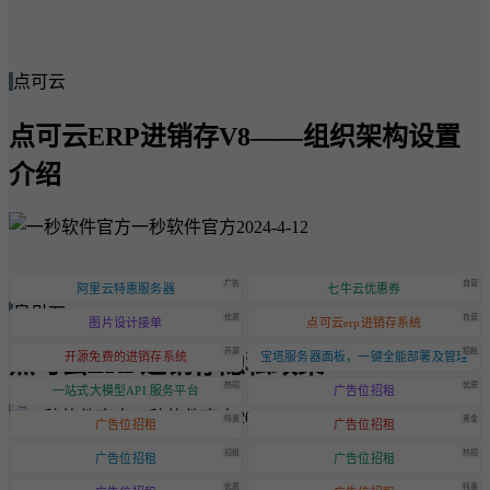
点可云
点可云ERP进销存V8——组织架构设置
介绍
一秒软件官方
2024-4-12
广告
自营
阿里云特惠服务器
七牛云优惠券
点可云
优质
自营
图片设计接单
点可云erp进销存系统
开源
招租
点可云ERP进销存隐私政策
开源免费的进销存系统
宝塔服务器面板，一键全能部署及管理
热招
优质
一站式大模型API 服务平台
广告位招租
一秒软件官方
2024-6-20
特惠
黄金
广告位招租
广告位招租
招租
热招
广告位招租
广告位招租
优质
特惠