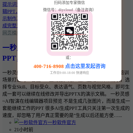
扫码添加专家微信
微信号：diycloud（备注咨询）
网页模板
一秒灵感~AI智演：从提示词到可编辑
PPT，让演示制作真正形成完整流程
或：
400-716-8908
点击这里发起咨询
一秒灵感~AI智演是一款面向企业汇报、产品发布和教育培训
工作日9:00-18:00 快速响应
场景打造的AI智能PPT生成器。用户输入主题和详细需求，选
择专业Skill、目标受众、表达语气、页数与视觉风格，即可生
成一套可以继续在线修改并导出PPTX的演示文稿。 一秒灵感
~AI智演在线编辑器项目预览 不是生成几张图片，而是生成一
套能继续工作的PPT 很多AI生成PPT工具只关注第一次生成的
速度，却忽略了用户真正需要的是“生成以后还能方便…...
一秒软件官方
21小时前