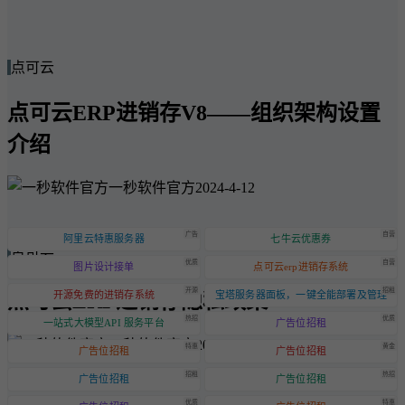
点可云
点可云ERP进销存V8——组织架构设置
介绍
一秒软件官方
2024-4-12
广告
自营
阿里云特惠服务器
七牛云优惠券
点可云
优质
自营
图片设计接单
点可云erp进销存系统
开源
招租
点可云ERP进销存隐私政策
开源免费的进销存系统
宝塔服务器面板，一键全能部署及管理
热招
优质
一站式大模型API 服务平台
广告位招租
一秒软件官方
2024-6-20
特惠
黄金
广告位招租
广告位招租
招租
热招
广告位招租
广告位招租
优质
特惠