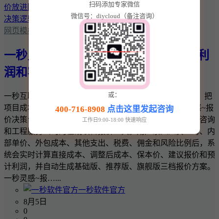
扫码添加专家微信
微信号：diycloud（备注咨询）
网页模板
一秒灵感~报价决策台：把项目成本、利
润和客户报价放进同一套决策逻辑
或：
一秒互联 · 一秒灵感实用商业工具 一秒灵感~报价决策台：把
项目成本、利润和客户报价放进同一套决策逻辑 一秒灵感~报
400-716-8908
点击这里发起咨询
价决策台是一款面向网站建设、软件开发、设计、广告、咨询
工作日9:00-18:00 快速响应
和工程服务公司的在线项目报价工具。用户录入人员工时、内
部单价、外包成本、其他支出、税费、佣金和风险比例后，系
统会实时计算直接成本、调整后成本、保本价、建议报价和预
计利润，并自动生成基础版、推荐版、旗舰版三档报价方案。
一秒灵感~报…...
一秒软件官方
8月5日
0