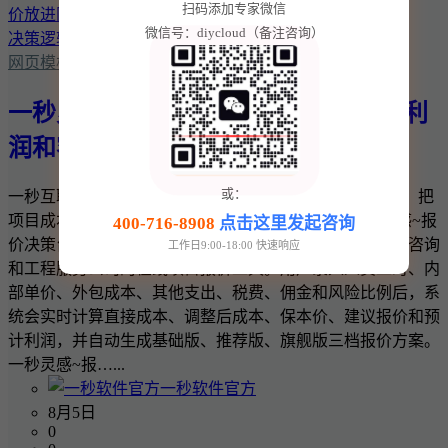
扫码添加专家微信
微信号：diycloud（备注咨询）
网页模板
一秒灵感~报价决策台：把项目成本、利
润和客户报价放进同一套决策逻辑
或：
一秒互联 · 一秒灵感实用商业工具 一秒灵感~报价决策台：把
项目成本、利润和客户报价放进同一套决策逻辑 一秒灵感~报
400-716-8908
点击这里发起咨询
价决策台是一款面向网站建设、软件开发、设计、广告、咨询
工作日9:00-18:00 快速响应
和工程服务公司的在线项目报价工具。用户录入人员工时、内
部单价、外包成本、其他支出、税费、佣金和风险比例后，系
统会实时计算直接成本、调整后成本、保本价、建议报价和预
计利润，并自动生成基础版、推荐版、旗舰版三档报价方案。
一秒灵感~报…...
一秒软件官方
8月5日
0