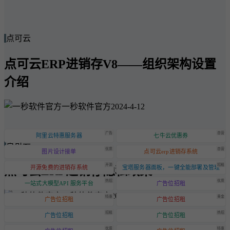
点可云
点可云ERP进销存V8——组织架构设置
介绍
一秒软件官方
2024-4-12
广告
自营
阿里云特惠服务器
七牛云优惠券
点可云
优质
自营
图片设计接单
点可云erp进销存系统
开源
招租
点可云ERP进销存隐私政策
开源免费的进销存系统
宝塔服务器面板，一键全能部署及管理
热招
优质
一站式大模型API 服务平台
广告位招租
一秒软件官方
2024-6-20
特惠
黄金
广告位招租
广告位招租
招租
热招
广告位招租
广告位招租
优质
特惠