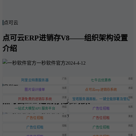
点可云
点可云ERP进销存V8——组织架构设置
介绍
一秒软件官方
2024-4-12
广告
自营
阿里云特惠服务器
七牛云优惠券
点可云
优质
自营
图片设计接单
点可云erp进销存系统
开源
招租
点可云ERP进销存隐私政策
开源免费的进销存系统
宝塔服务器面板，一键全能部署及管理
热招
优质
一站式大模型API 服务平台
广告位招租
一秒软件官方
2024-6-20
特惠
黄金
广告位招租
广告位招租
招租
热招
广告位招租
广告位招租
优质
特惠