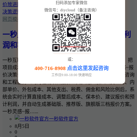
扫码添加专家微信
微信号：diycloud（备注咨询）
网页模板
一秒灵感~报价决策台：把项目成本、利
润和客户报价放进同一套决策逻辑
或：
一秒互联 · 一秒灵感实用商业工具 一秒灵感~报价决策台：把
项目成本、利润和客户报价放进同一套决策逻辑 一秒灵感~报
400-716-8908
点击这里发起咨询
价决策台是一款面向网站建设、软件开发、设计、广告、咨询
工作日9:00-18:00 快速响应
和工程服务公司的在线项目报价工具。用户录入人员工时、内
部单价、外包成本、其他支出、税费、佣金和风险比例后，系
统会实时计算直接成本、调整后成本、保本价、建议报价和预
计利润，并自动生成基础版、推荐版、旗舰版三档报价方案。
一秒灵感~报…...
一秒软件官方
8月5日
0