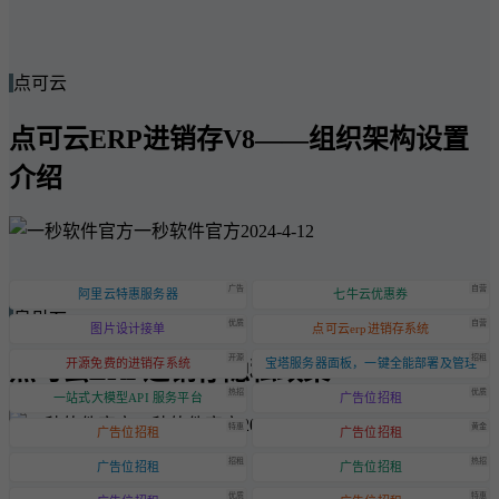
点可云
点可云ERP进销存V8——组织架构设置
介绍
一秒软件官方
2024-4-12
广告
自营
阿里云特惠服务器
七牛云优惠券
点可云
优质
自营
图片设计接单
点可云erp进销存系统
开源
招租
点可云ERP进销存隐私政策
开源免费的进销存系统
宝塔服务器面板，一键全能部署及管理
热招
优质
一站式大模型API 服务平台
广告位招租
一秒软件官方
2024-6-20
特惠
黄金
广告位招租
广告位招租
招租
热招
广告位招租
广告位招租
优质
特惠