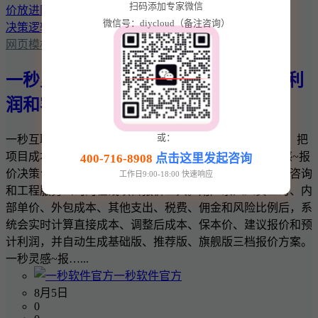
扫码添加专家微信
微信号：diycloud（备注咨询）
网页模板
一秒灵感~报价决策台：把项目成本、利
润和客户报价放进同一套决策逻辑
或：
一秒互联 · 一秒灵感实用商业工具 一秒灵感~报价决策台：把
项目成本、利润和客户报价放进同一套决策逻辑 一秒灵感~报
400-716-8908
点击这里发起咨询
价决策台是一款面向网站建设、软件开发、设计、广告、咨询
工作日9:00-18:00 快速响应
和工程服务公司的在线项目报价工具。用户录入人员工时、内
部单价、外包成本、其他支出、税费、佣金和风险比例后，系
统会实时计算直接成本、调整后成本、保本价、建议报价和预
计利润，并自动生成基础版、推荐版、旗舰版三档报价方案。
一秒灵感~报…...
一秒软件官方
8月5日
0