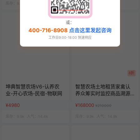
库存：
9.9k
人气：
14.4k
库存：
9.9k
人气：
15k
或：
400-716-8908
点击这里发起咨询
工作日9:00-18:00 快速响应
8折
坤典智慧农场V6-认养农
智慧农场土地租赁家禽认
业-开心农场-民宿-物联网
养众筹实时监控商品溯源
农业积分商城秒杀助农小
¥4980
¥168000
¥210000
程序源码
库存：
9.9k
人气：
14.4k
库存：
9.9k
人气：
14.8k