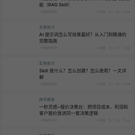
能（RAG Skill）
一秒软件官方
4 天前
0
0
184
实用技巧
AI 提示词怎么写效果最好？从入门到精通的
完整指南
一秒软件官方
4 天前
0
0
160
实用技巧
Skill 是什么？怎么创建？怎么使用？一文详
解
一秒软件官方
4 天前
0
0
186
网页模板
一秒灵感~报价决策台：把项目成本、利润和
客户报价放进同一套决策逻辑
一秒软件官方
4 天前
0
0
143