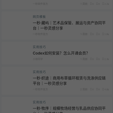
一秒软件官方
1 周前
0
0
2.2k
网页模板
一秒·藏屿｜艺术品保管、展运与资产协同平
台｜一秒灵感分享
一秒软件官方
1 周前
0
0
1.8k
实用技巧
Codex如何安装？怎么开通会员？
小徐同学
1 周前
0
0
2.3k
实用技巧
一秒·织途｜商用布草循环租赁与洗涤供应链
平台｜一秒灵感分享
一秒软件官方
2 周前
0
0
4.8k
实用技巧
一秒·牧序｜规模牧场经营与乳品供应协同平