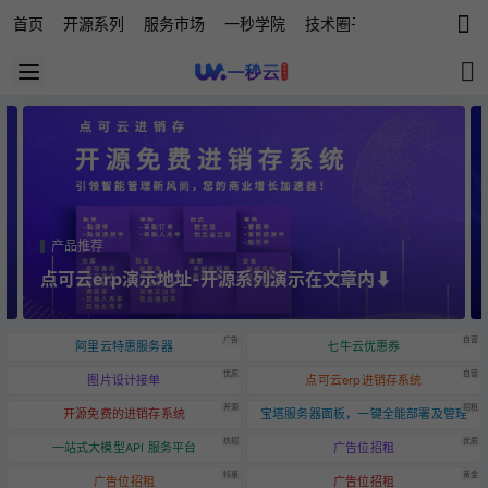
首页
开源系列
服务市场
一秒学院
技术圈子
科技快讯
源
产品推荐
点可云进销存：独立部署、数据安全、可买断二次开
发，更有开源免费版等您体验
广告
自营
阿里云特惠服务器
七牛云优惠券
优质
自营
图片设计接单
点可云erp进销存系统
开源
招租
开源免费的进销存系统
宝塔服务器面板，一键全能部署及管理
热招
优质
一站式大模型API 服务平台
广告位招租
特惠
黄金
广告位招租
广告位招租