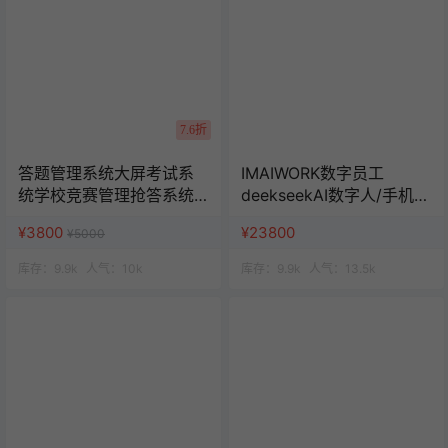
7.6折
答题管理系统大屏考试系
IMAIWORK数字员工
统学校竞赛管理抢答系统
deekseekAI数字人/手机个
班级活动赛事管理
微企微矩阵/面试/陪练/电
¥3800
¥23800
¥5000
销/客服/法务/系统全开源
库存：
9.9k
人气：
10k
库存：
9.9k
人气：
13.5k