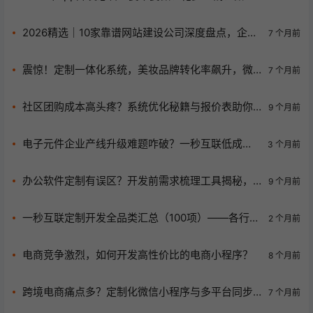
么功能？一秒互联为你拆解
2026精选｜10家靠谱网站建设公司深度盘点，企业
7 个月前
建站避坑指南
震惊！定制一体化系统，美妆品牌转化率飙升，微
7 个月前
信商业变现秘籍大揭秘
社区团购成本高头疼？系统优化秘籍与报价表助你
9 个月前
轻松降本！
电子元件企业产线升级难题咋破？一秒互联低成本
3 个月前
方案来救场！
办公软件定制有误区？开发前需求梳理工具揭秘，
9 个月前
选一秒互联！
一秒互联定制开发全品类汇总（100项）——各行业
2 个月前
APP、小程序、系统、官网专属定制
电商竞争激烈，如何开发高性价比的电商小程序？
8 个月前
跨境电商痛点多？定制化微信小程序与多平台同步
7 个月前
系统助你破局！