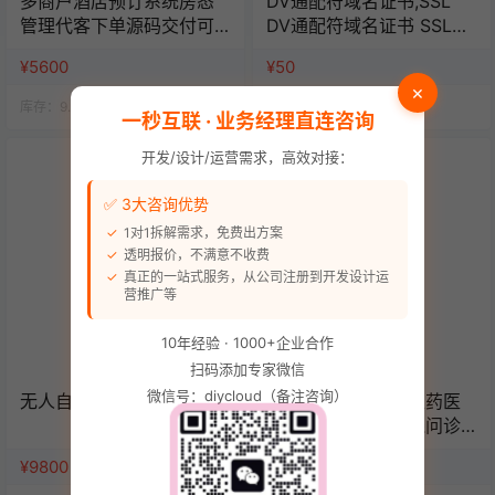
多商户酒店预订系统房态
DV通配符域名证书,SSL
管理代客下单源码交付可
DV通配符域名证书 SSL证
定制可二开
书/年数字证书认证
¥5600
¥50
×
库存：
9.9k
人气：
14.4k
库存：
9.9k
人气：
14.6k
一秒互联 · 业务经理直连咨询
开发/设计/运营需求，高效对接：
✅ 3大咨询优势
1对1拆解需求，免费出方案
透明报价，不满意不收费
真正的一站式服务，从公司注册到开发设计运
营推广等
10年经验 · 1000+企业合作
扫码添加专家微信
微信号：diycloud（备注咨询）
无人自助棋牌/桌球系统
官方推荐药店药房医药医
疗商城电子处方在线问诊
管理系统源码（单店版）
¥9800
¥6980