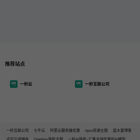
推荐站点
一秒云
一秒互联公司
一秒互联公司
七牛云
阿里云服务器优惠
ripro资源主题
蓝大富博客
点可云进销存
OneNav导航主题
一秒AI导航-汇集全球优秀的AI模型