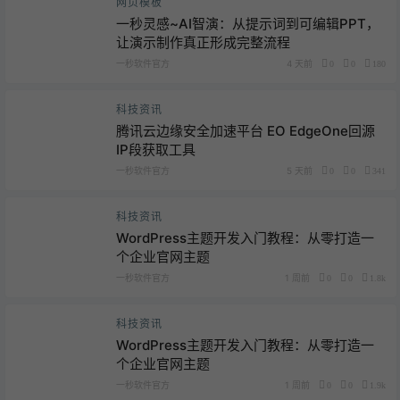
网页模板
一秒灵感~AI智演：从提示词到可编辑PPT，
让演示制作真正形成完整流程
一秒软件官方
4 天前
0
0
180
科技资讯
腾讯云边缘安全加速平台 EO EdgeOne回源
IP段获取工具
一秒软件官方
5 天前
0
0
341
科技资讯
WordPress主题开发入门教程：从零打造一
个企业官网主题
一秒软件官方
1 周前
0
0
1.8k
科技资讯
WordPress主题开发入门教程：从零打造一
个企业官网主题
一秒软件官方
1 周前
0
0
1.9k