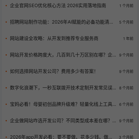
企业官网SEO优化核心方法 2026实用落地指南
1 个月前
招聘网站制作功能：2026年AI赋能的必备功能清单
5 个月前
与行业实战指南
网站建设全攻略：从开发到推荐专业服务商
1 年前
网站开发价格跨度大，几百到几十万区别在哪？企
9 个月前
业咋选合适价位？
如何选择网站开发公司？费用多少有答案！
9 个月前
数字化浪潮下，一秒互联拨开技术定制开发常见误
8 个月前
区！
宝妈必看！母婴初创品牌升级难？轻量化线上工具
6 个月前
定制来救场
企业做网站咋选开发公司？不同类型成本差在哪？
9 个月前
一秒互联有经验！
2026年app开发必看：要不要做、花多少钱、做什
3 个月前