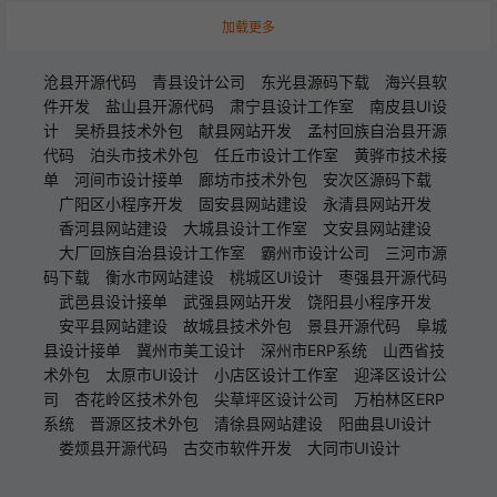
加载更多
沧县开源代码
青县设计公司
东光县源码下载
海兴县软
件开发
盐山县开源代码
肃宁县设计工作室
南皮县UI设
计
吴桥县技术外包
献县网站开发
孟村回族自治县开源
代码
泊头市技术外包
任丘市设计工作室
黄骅市技术接
单
河间市设计接单
廊坊市技术外包
安次区源码下载
广阳区小程序开发
固安县网站建设
永清县网站开发
香河县网站建设
大城县设计工作室
文安县网站建设
大厂回族自治县设计工作室
霸州市设计公司
三河市源
码下载
衡水市网站建设
桃城区UI设计
枣强县开源代码
武邑县设计接单
武强县网站开发
饶阳县小程序开发
安平县网站建设
故城县技术外包
景县开源代码
阜城
县设计接单
冀州市美工设计
深州市ERP系统
山西省技
术外包
太原市UI设计
小店区设计工作室
迎泽区设计公
司
杏花岭区技术外包
尖草坪区设计公司
万柏林区ERP
系统
晋源区技术外包
清徐县网站建设
阳曲县UI设计
娄烦县开源代码
古交市软件开发
大同市UI设计