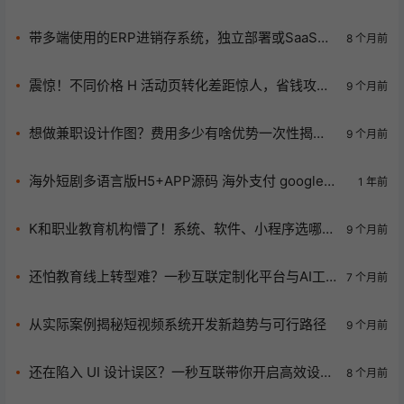
力
带多端使用的ERP进销存系统，独立部署或SaaS任
8 个月前
你选，助企业高...
震惊！不同价格 H 活动页转化差距惊人，省钱攻略
9 个月前
在此速来！
想做兼职设计作图？费用多少有啥优势一次性揭
9 个月前
秘！
海外短剧多语言版H5+APP源码 海外支付 google
1 年前
facebook快捷登录
K和职业教育机构懵了！系统、软件、小程序选哪个
9 个月前
适配又省钱？
还怕教育线上转型难？一秒互联定制化平台与AI工
7 个月前
具助你破局！
从实际案例揭秘短视频系统开发新趋势与可行路径
9 个月前
还在陷入 UI 设计误区？一秒互联带你开启高效设计
8 个月前
之旅！