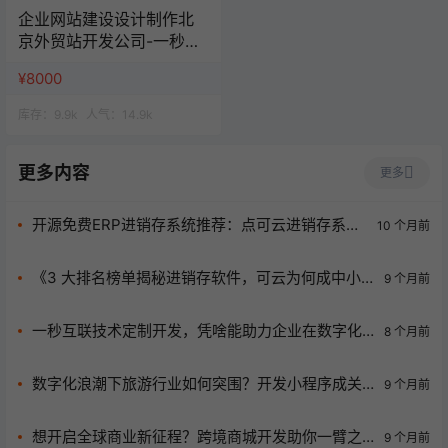
企业网站建设设计制作北
京外贸站开发公司-一秒云
网站一站式服务
¥8000
库存：
9.9k
人气：
14.9k
更多内容
更多
开源免费ERP进销存系统推荐：点可云进销存系统
10 个月前
功能全解析
《3 大排名榜单揭秘进销存软件，可云为何成中小
9 个月前
企业新宠？》
一秒互联技术定制开发，凭啥能助力企业在数字化
8 个月前
浪潮中腾飞？
数字化浪潮下旅游行业如何突围？开发小程序成关
9 个月前
键法宝
想开启全球商业新征程？跨境商城开发助你一臂之
9 个月前