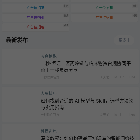
招租
热招
广告位招租
广告位招租
优质
特惠
广告位招租
广告位招租
黄金
广告位招租
最新发布
更多
网页模板
一秒·恒证｜医药冷链与临床物资合规协同平
台｜一秒灵感分享
一秒软件官方
2 天前
0
0
126
实用技巧
如何找到合适的 AI 模型与 Skill？选型方法论
与实用指南
一秒软件官方
4 天前
0
0
219
科技资讯
深度教程：如何构建基于知识库的智能问答技