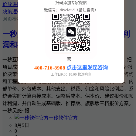
扫码添加专家微信
微信号：diycloud（备注咨询）
网页模板
一秒灵感~报价决策台：把项目成本、利
润和客户报价放进同一套决策逻辑
或：
一秒互联 · 一秒灵感实用商业工具 一秒灵感~报价决策台：把
项目成本、利润和客户报价放进同一套决策逻辑 一秒灵感~报
400-716-8908
点击这里发起咨询
价决策台是一款面向网站建设、软件开发、设计、广告、咨询
工作日9:00-18:00 快速响应
和工程服务公司的在线项目报价工具。用户录入人员工时、内
部单价、外包成本、其他支出、税费、佣金和风险比例后，系
统会实时计算直接成本、调整后成本、保本价、建议报价和预
计利润，并自动生成基础版、推荐版、旗舰版三档报价方案。
一秒灵感~报…...
一秒软件官方
8月5日
0