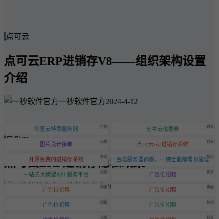
点可云
点可云ERP进销存V8——组织架构设置
介绍
一秒软件官方
2024-4-12
广告
自营
阿里云特惠服务器
七牛云优惠券
点可云
优质
自营
图片设计接单
点可云erp进销存系统
开源
招租
点可云ERP进销存隐私政策
开源免费的进销存系统
宝塔服务器面板，一键全能部署及管理
热招
优质
一站式大模型API 服务平台
广告位招租
一秒软件官方
2024-6-20
特惠
黄金
广告位招租
广告位招租
招租
热招
广告位招租
广告位招租
优质
特惠