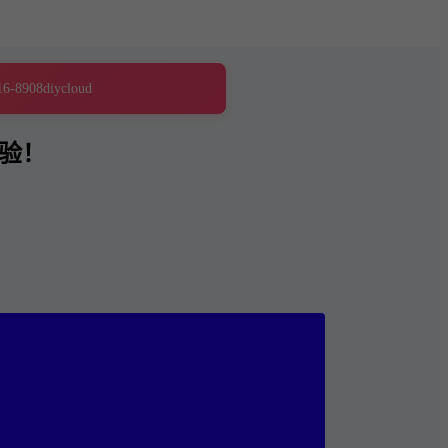
16-8908
diycloud
验！