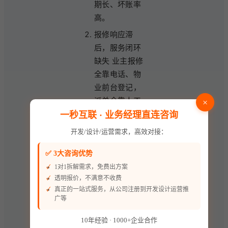
期长、坏账率
高。
报修响应滞
后，服务闭环
缺失 业主报修
全靠电话、物
业前台登记，
派单全靠人工
×
通知工程人
一秒互联 · 业务经理直连咨询
员，过程无追
开发/设计/运营需求，高效对接：
踪，业主无法
查看进度；维
✅ 3大咨询优势
修完成无验
1对1拆解需求，免费出方案
透明报价，不满意不收费
收、无评价，
真正的一站式服务，从公司注册到开发设计运营推
服务质量不可
广等
控；重复报
修、推诿责任
10年经验 · 1000+企业合作