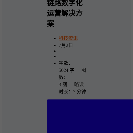
链路数字化
运营解决方
案
科技资讯
7月2日
字数：
5024 字 图
数：
3 图 略读
时长：7 分钟