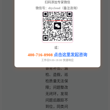
现象频发，业
扫码添加专家微信
微信号：diycloud（备注咨询）
主满意度低，
投诉率居高不
下。
品质巡检松
散，标准落地
困难 保洁、保
或：
安、绿化、设
400-716-8908
点击这里发起咨询
施巡检全靠人
工作日9:00-18:00 快速响应
工纸质记录，
容易补签、漏
检、造假，巡
检质量无法保
障；问题整改
无闭环，发现
问题后跟踪不
到位，同类问