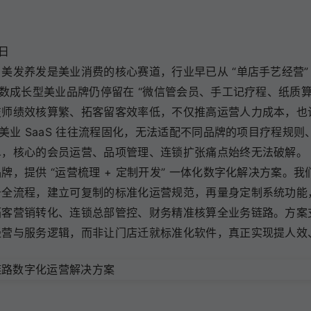
 日
美发养发是美业消费的核心赛道，行业早已从 “单店手艺经营” 
多数成长型美业品牌仍停留在 “微信管会员、手工记疗程、纸质算
师绩效核算繁、拓客留客效率低，不仅推高运营人力成本，也让
的美业 SaaS 往往流程固化，无法适配不同品牌的项目疗程规
单，核心的会员运营、品项管理、连锁扩张痛点始终无法破解。
牌，提供 “运营梳理 + 定制开发” 一体化数字化解决方案。
务全流程，建立可复制的标准化运营规范，再量身定制系统功能
拓客营销转化、连锁总部管控、财务精准核算全业务链路。方案
经营与服务逻辑，而非让门店迁就标准化软件，真正实现提人效