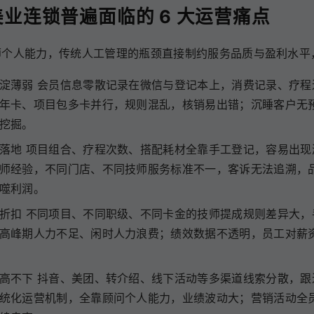
业连锁普遍面临的 6 大运营痛点
师个人能力，传统人工管理的瓶颈直接制约服务品质与盈利水平
淀薄弱 会员信息零散记录在微信与登记本上，消费记录、疗程
年卡、项目包多卡并行，规则混乱，核销易出错；沉睡客户无
挖掘。
落地 项目组合、疗程次数、搭配耗材全靠手工登记，容易出现
师经验，不同门店、不同技师服务标准不一，客诉无法追溯，
噬利润。
折扣 不同项目、不同职级、不同卡金的技师提成规则差异大，
高峰期人力不足、闲时人力浪费；绩效数据不透明，员工对薪
高不下 抖音、美团、转介绍、线下活动等多渠道线索分散，跟
统化运营机制，全靠顾问个人能力，业绩波动大；营销活动全