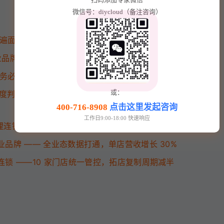
微信号：diycloud（备注咨询）
面临的 6 大运营痛点
业品牌落地价值最显著
务必先找开发公司梳理方案
或：
维度判断是否该启动数字化
400-716-8908
点击这里发起咨询
工作日9:00-18:00 快速响应
理连锁 —— 会员复购率提升 42%，技师核算效率翻倍
业品牌 —— 全业态数据打通，单店营收增长 30%
连锁 ——10 家门店统一管控，拓店复制周期减半