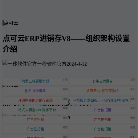
点可云
点可云ERP进销存V8——组织架构设置
介绍
一秒软件官方
2024-4-12
广告
自营
阿里云特惠服务器
七牛云优惠券
点可云
优质
自营
图片设计接单
点可云erp进销存系统
开源
招租
点可云ERP进销存隐私政策
开源免费的进销存系统
宝塔服务器面板，一键全能部署及管理
热招
优质
一站式大模型API 服务平台
广告位招租
一秒软件官方
2024-6-20
特惠
黄金
广告位招租
广告位招租
招租
热招
广告位招租
广告位招租
优质
特惠