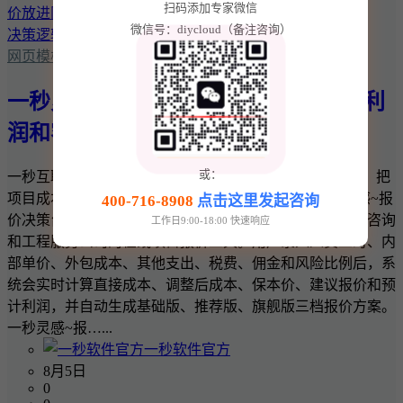
扫码添加专家微信
微信号：diycloud（备注咨询）
网页模板
一秒灵感~报价决策台：把项目成本、利
润和客户报价放进同一套决策逻辑
或：
一秒互联 · 一秒灵感实用商业工具 一秒灵感~报价决策台：把
项目成本、利润和客户报价放进同一套决策逻辑 一秒灵感~报
400-716-8908
点击这里发起咨询
价决策台是一款面向网站建设、软件开发、设计、广告、咨询
工作日9:00-18:00 快速响应
和工程服务公司的在线项目报价工具。用户录入人员工时、内
部单价、外包成本、其他支出、税费、佣金和风险比例后，系
统会实时计算直接成本、调整后成本、保本价、建议报价和预
计利润，并自动生成基础版、推荐版、旗舰版三档报价方案。
一秒灵感~报…...
一秒软件官方
8月5日
0