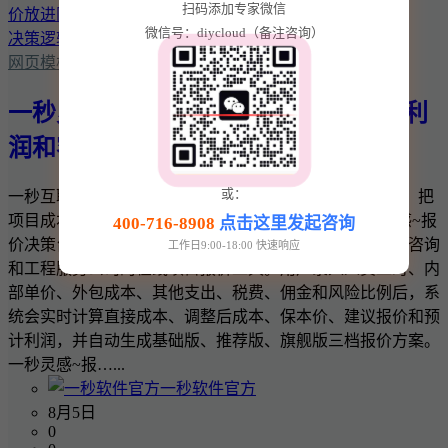
扫码添加专家微信
微信号：diycloud（备注咨询）
网页模板
一秒灵感~报价决策台：把项目成本、利
润和客户报价放进同一套决策逻辑
或：
一秒互联 · 一秒灵感实用商业工具 一秒灵感~报价决策台：把
项目成本、利润和客户报价放进同一套决策逻辑 一秒灵感~报
400-716-8908
点击这里发起咨询
价决策台是一款面向网站建设、软件开发、设计、广告、咨询
工作日9:00-18:00 快速响应
和工程服务公司的在线项目报价工具。用户录入人员工时、内
部单价、外包成本、其他支出、税费、佣金和风险比例后，系
统会实时计算直接成本、调整后成本、保本价、建议报价和预
计利润，并自动生成基础版、推荐版、旗舰版三档报价方案。
一秒灵感~报…...
一秒软件官方
8月5日
0