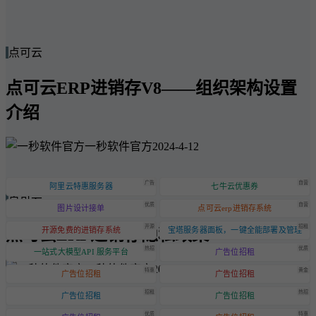
点可云
点可云ERP进销存V8——组织架构设置
介绍
一秒软件官方
2024-4-12
广告
自营
阿里云特惠服务器
七牛云优惠券
点可云
优质
自营
图片设计接单
点可云erp进销存系统
开源
招租
点可云ERP进销存隐私政策
开源免费的进销存系统
宝塔服务器面板，一键全能部署及管理
热招
优质
一站式大模型API 服务平台
广告位招租
一秒软件官方
2024-6-20
特惠
黄金
广告位招租
广告位招租
招租
热招
广告位招租
广告位招租
优质
特惠