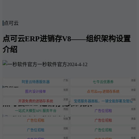
点可云
点可云ERP进销存V8——组织架构设置
介绍
一秒软件官方
2024-4-12
广告
自营
阿里云特惠服务器
七牛云优惠券
点可云
优质
自营
图片设计接单
点可云erp进销存系统
开源
招租
点可云ERP进销存隐私政策
开源免费的进销存系统
宝塔服务器面板，一键全能部署及管理
热招
优质
一站式大模型API 服务平台
广告位招租
一秒软件官方
2024-6-20
特惠
黄金
广告位招租
广告位招租
招租
热招
广告位招租
广告位招租
优质
特惠