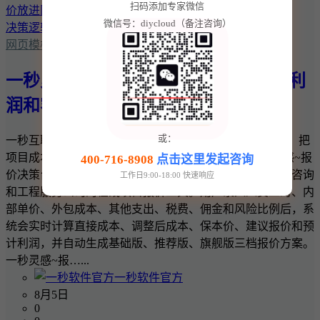
扫码添加专家微信
微信号：diycloud（备注咨询）
网页模板
一秒灵感~报价决策台：把项目成本、利
润和客户报价放进同一套决策逻辑
或：
一秒互联 · 一秒灵感实用商业工具 一秒灵感~报价决策台：把
项目成本、利润和客户报价放进同一套决策逻辑 一秒灵感~报
400-716-8908
点击这里发起咨询
价决策台是一款面向网站建设、软件开发、设计、广告、咨询
工作日9:00-18:00 快速响应
和工程服务公司的在线项目报价工具。用户录入人员工时、内
部单价、外包成本、其他支出、税费、佣金和风险比例后，系
统会实时计算直接成本、调整后成本、保本价、建议报价和预
计利润，并自动生成基础版、推荐版、旗舰版三档报价方案。
一秒灵感~报…...
一秒软件官方
8月5日
0