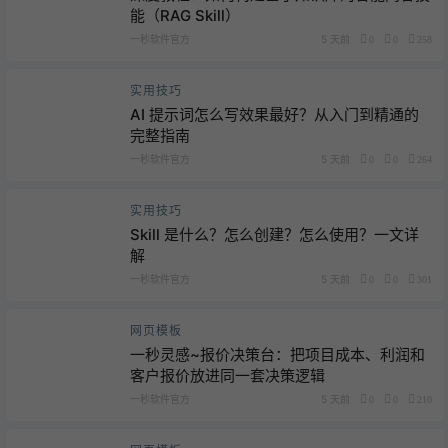
能（RAG Skill）
一秒软件官方
5 天前
0
0
258
实用技巧
AI 提示词怎么写效果最好？从入门到精通的
完整指南
一秒软件官方
5 天前
0
0
264
实用技巧
Skill 是什么？怎么创建？怎么使用？一文详
解
一秒软件官方
5 天前
0
0
301
网页模板
一秒灵感~报价决策台：把项目成本、利润和
客户报价放进同一套决策逻辑
一秒软件官方
5 天前
0
0
210