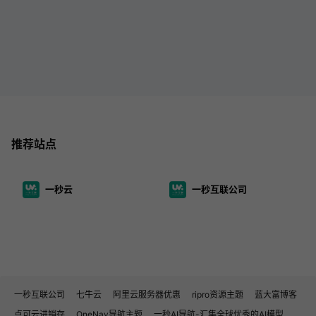
推荐站点
一秒云
一秒互联公司
一秒互联公司
七牛云
阿里云服务器优惠
ripro资源主题
蓝大富博客
点可云进销存
OneNav导航主题
一秒AI导航-汇集全球优秀的AI模型