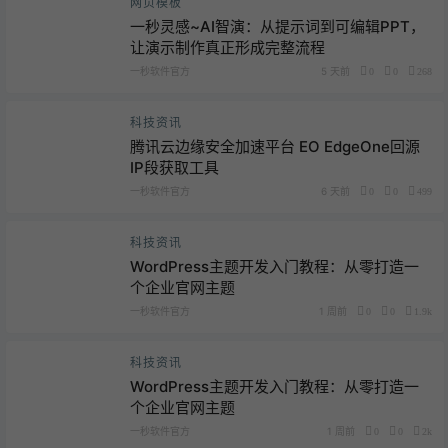
网页模板
一秒灵感~AI智演：从提示词到可编辑PPT，
让演示制作真正形成完整流程
一秒软件官方
5 天前
0
0
268
科技资讯
腾讯云边缘安全加速平台 EO EdgeOne回源
IP段获取工具
一秒软件官方
6 天前
0
0
499
科技资讯
WordPress主题开发入门教程：从零打造一
个企业官网主题
一秒软件官方
1 周前
0
0
1.9k
科技资讯
WordPress主题开发入门教程：从零打造一
个企业官网主题
一秒软件官方
1 周前
0
0
2k