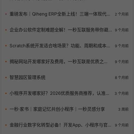
重磅发布｜Qiheng ERP全新上线！三端一体现代化
2 个月前
企业数字化管理系统
企业办公软件定制难题全解！一秒互联服务带你避
9 个月前
开误区高效开发
Scratch系统开发适合啥场景？功能、周期和成本咋
9 个月前
考量？一文揭秘！
揭秘网站开发哪家好及费用，一秒互联是优质之
9 个月前
选？
智慧园区管理系统
8 个月前
小程序开发哪家好？2026优质服务商推荐，认准这
3 个月前
一家更省心
一秒·家书｜家庭记忆共创小程序｜一秒灵感分享
3 周前
金融行业数字化转型必备！开发App、小程序与官
9 个月前
网指南来袭