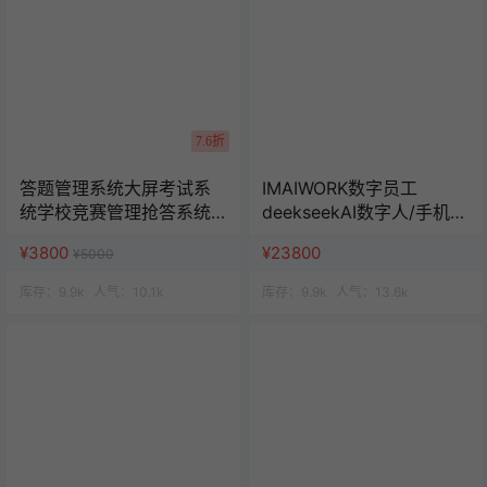
7.6折
答题管理系统大屏考试系
IMAIWORK数字员工
统学校竞赛管理抢答系统
deekseekAI数字人/手机个
班级活动赛事管理
微企微矩阵/面试/陪练/电
¥3800
¥23800
¥5000
销/客服/法务/系统全开源
库存：
9.9k
人气：
10.1k
库存：
9.9k
人气：
13.6k