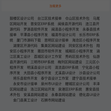
加载更多
鼓楼区设计公司
台江区技术接单
仓山区技术外包
马尾
区网站开发
晋安区ERP系统
闽侯县开源代码
连江县开
源代码
罗源县软件开发
闽清县小程序开发
永泰县技术
接单
平潭县小程序开发
福清市设计公司
长乐市ERP系
统
厦门市源码下载
思明区设计接单
海沧区小程序开发
湖里区开源代码
集美区网站建设
同安区技术外包
翔
安区小程序开发
莆田市软件开发
城厢区小程序开发
涵
江区美工设计
荔城区设计工作室
秀屿区技术外包
仙游
县开源代码
三明市ERP系统
梅列区网站建设
三元区小
程序开发
明溪县设计公司
清流县ERP系统
宁化县小程
序开发
大田县小程序开发
尤溪县UI设计
沙县设计公司
将乐县软件开发
泰宁县设计工作室
建宁县技术接单
永安市设计接单
泉州市UI设计
鲤城区设计公司
丰泽
区网站建设
洛江区网站开发
泉港区ERP系统
惠安县技
术外包
安溪县网站建设
永春县网站建设
德化县UI设计
金门县美工设计
石狮市网站建设