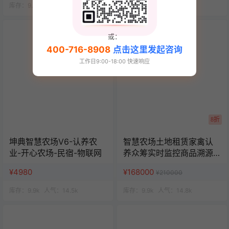
库存：
9.9k
人气：
14.5k
库存：
9.9k
人气：
15k
或：
400-716-8908
点击这里发起咨询
工作日9:00-18:00 快速响应
8折
坤典智慧农场V6-认养农
智慧农场土地租赁家禽认
业-开心农场-民宿-物联网
养众筹实时监控商品溯源
农业积分商城秒杀助农小
¥4980
¥168000
¥210000
程序源码
库存：
9.9k
人气：
14.5k
库存：
9.9k
人气：
14.8k