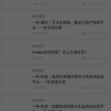
一秒软件官方
1 周前
0
0
2.3k
网页模板
一秒·藏屿｜艺术品保管、展运与资产协同平
台｜一秒灵感分享
一秒软件官方
1 周前
0
0
1.9k
实用技巧
Codex如何安装？怎么开通会员？
小徐同学
1 周前
0
0
2.4k
实用技巧
一秒·织途｜商用布草循环租赁与洗涤供应链
平台｜一秒灵感分享
一秒软件官方
3 周前
0
0
4.9k
实用技巧
一秒·牧序｜规模牧场经营与乳品供应协同平