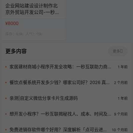
企业网站建设设计制作北
京外贸站开发公司-一秒云
网站一站式服务
¥8000
库存：
9.9k
人气：
15k
更多内容
更多
家居建材商城小程序开发全攻略：一秒互联助力商家
1 年前
实现线上线下一体化
餐饮点餐系统开发多少钱？哪家公司好？2026 真实
2 个月前
报价 + 避坑指南
亲测|自定义微信分享卡片生成源码
1 年前
想开发小程序？一秒互联揭秘找人、成本、时间及
9 个月前
筹备要点！
免费进销存软件哪个好用？深度解析「点可云进销
10 个月前