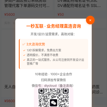
多商户酒店预订系统房态
DV通配符域名证书,SSL
管理代客下单源码交付可
DV通配符域名证书 SSL证
定制可二开
书/年数字证书认证
¥5600
¥50
×
库存：
9.9k
人气：
14.4k
库存：
9.9k
人气：
14.6k
一秒互联 · 业务经理直连咨询
开发/设计/运营需求，高效对接：
✅ 3大咨询优势
1对1拆解需求，免费出方案
透明报价，不满意不收费
真正的一站式服务，从公司注册到开发设计运
营推广等
10年经验 · 1000+企业合作
扫码添加专家微信
微信号：diycloud（备注咨询）
无人自助棋牌/桌球系统
官方推荐药店药房医药医
疗商城电子处方在线问诊
管理系统源码（单店版）
¥9800
¥6980