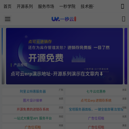
首页
开源系列
服务市场
一秒学院
技术圈子
科技快讯
源
产品推荐
产
点可云erp演示地址-开源系列演示在文章内⬇️
点
广告
自营
阿里云特惠服务器
七牛云优惠券
优质
自营
图片设计接单
点可云erp进销存系统
开源
招租
开源免费的进销存系统
宝塔服务器面板，一键全能部署及管理
热招
优质
一站式大模型API 服务平台
广告位招租
特惠
黄金
广告位招租
广告位招租