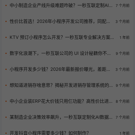
中小制造企业产线升级难题咋破？一秒互联定制AI
7 个月前
系统来救场！
性价比首选！2026年小程序开发公司推荐，同配置
3 个月前
省30%-50%，无隐性消费，中小企业必看
KTV 预订小程序怎么开发？一秒互联专业解决方案助
1 年前
您轻松实现数字化运营
数字化浪潮下，一秒互联公司的 UI 设计秘籍你不想
9 个月前
了解一下？
小程序开发多少钱？2026年最新报价曝光，差距竟
3 个月前
这么大！
想知道进销存啥意思？揭秘开发进销存管理系统的
9 个月前
门道！
中小企业装ERP花大价钱只用仨功能？高性价比进
8 个月前
销存软件选型秘籍来了！
某制造企业决策效率飙升，一秒互联定制化AI数据
7 个月前
分析平台有多神？
开发抖音小程序需要多少钱？如何制作？
1 年前