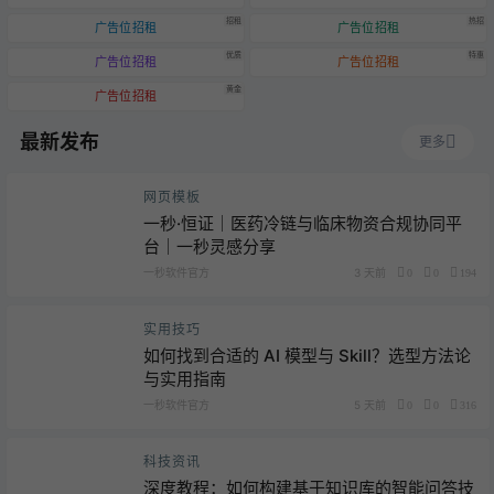
招租
热招
广告位招租
广告位招租
优质
特惠
广告位招租
广告位招租
黄金
广告位招租
最新发布
更多
网页模板
一秒·恒证｜医药冷链与临床物资合规协同平
台｜一秒灵感分享
一秒软件官方
3 天前
0
0
194
实用技巧
如何找到合适的 AI 模型与 Skill？选型方法论
与实用指南
一秒软件官方
5 天前
0
0
316
科技资讯
深度教程：如何构建基于知识库的智能问答技