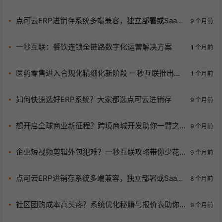
存」—— 开源免费、功能强大的中小企业效率利器
点可云ERP进销存系统多端兼容，独立部署或SaaS
9 个月前
部署任你选，速...
一秒互联：餐饮连锁全链路数字化运营解决方案
1 个月前
医药零售进入合规化精细化新阶段 一秒互联推出全
1 个月前
链路数字化解决方案
如何快速选好ERP系统？大家都选点可云进销存
9 个月前
想开启全球商业新征程？跨境商城开发助你一臂之
9 个月前
力
企业短视频剪辑外包犯难？一秒互联攻略带你少花
9 个月前
冤枉钱！
点可云ERP进销存系统多端兼容，独立部署或SaaS
8 个月前
任你选，还不赶...
社区团购成本高头疼？系统优化秘籍与报价表助你
9 个月前
轻松降本！