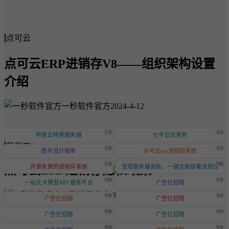
点可云
点可云ERP进销存V8——组织架构设置
介绍
一秒软件官方
2024-4-12
广告
自营
阿里云特惠服务器
七牛云优惠券
点可云
优质
自营
图片设计接单
点可云erp进销存系统
开源
招租
点可云ERP进销存隐私政策
开源免费的进销存系统
宝塔服务器面板，一键全能部署及管理
热招
优质
一站式大模型API 服务平台
广告位招租
一秒软件官方
2024-6-20
特惠
黄金
广告位招租
广告位招租
招租
热招
广告位招租
广告位招租
优质
特惠