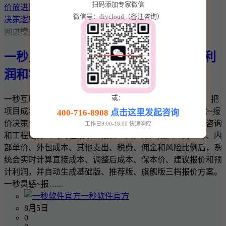
扫码添加专家微信
微信号：diycloud（备注咨询）
网页模板
一秒灵感~报价决策台：把项目成本、利
润和客户报价放进同一套决策逻辑
或：
一秒互联 · 一秒灵感实用商业工具 一秒灵感~报价决策台：把
项目成本、利润和客户报价放进同一套决策逻辑 一秒灵感~报
400-716-8908
点击这里发起咨询
价决策台是一款面向网站建设、软件开发、设计、广告、咨询
工作日9:00-18:00 快速响应
和工程服务公司的在线项目报价工具。用户录入人员工时、内
部单价、外包成本、其他支出、税费、佣金和风险比例后，系
统会实时计算直接成本、调整后成本、保本价、建议报价和预
计利润，并自动生成基础版、推荐版、旗舰版三档报价方案。
一秒灵感~报…...
一秒软件官方
8月5日
0