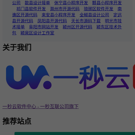
公司
歙县设计接单
休宁县小程序开发
黟县小程序开发
祁门县软件开发
滁州市开源代码
琅琊区软件开发
南
谯区开源代码
来安县小程序开发
全椒县设计公司
定远
县开源代码
凤阳县开源代码
天长市源码下载
明光市技
术接单
阜阳市网站开发
颍州区开源代码
颍东区技术外
包
颍泉区设计工作室
关于我们
一秒云软件中心 - 一秒互联公司旗下
推荐站点