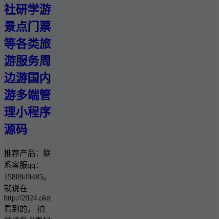
社研学游
景点门票
等各类旅
游服务周
边游国内
游多端管
理小程序
源码
推荐产品：联
系客服qq：
1580949485。
就说在
http://2024.okmg.cn/
看到的。 拍