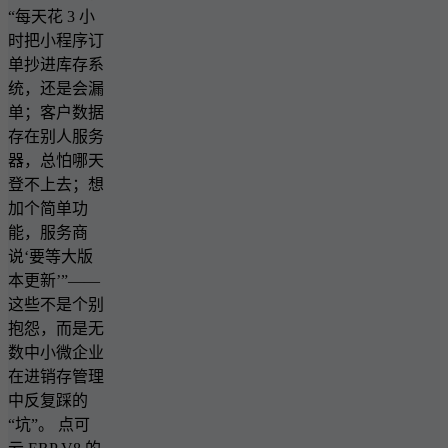
“每天花 3 小
时把小程序订
单抄进库存系
统，还是会漏
单；客户数据
存在别人服务
器，总怕哪天
登不上去；想
加个简单功
能，服务商
说‘要等大版
本更新’”——
这些不是个别
抱怨，而是无
数中小微企业
在进销存管理
中反复踩的
“坑”。 点可