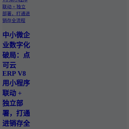
中小微企
业数字化
破局：点
可云
ERP V8
用小程序
联动 +
独立部
署，打通
进销存全