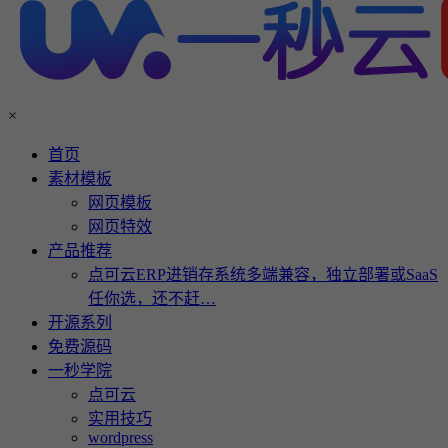
×
首页
素材模板
网页模板
网页特效
产品推荐
点可云ERP进销存系统多端兼容，独立部署或SaaS
任你选，还不赶…
开源系列
免费源码
一秒学院
点可云
实用技巧
wordpress