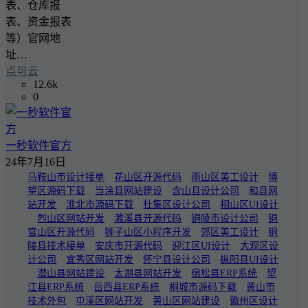
表、仓库报
表、资金报表
等）官网地
址…
点可云
12.6k
0
一秒软件官方
24年7月16日
马鞍山市设计接单
花山区开源代码
雨山区美工设计
博
望区源码下载
当涂县网站建设
含山县设计公司
和县网
站开发
淮北市源码下载
杜集区设计公司
相山区UI设计
烈山区网站开发
濉溪县开源代码
铜陵市设计公司
铜
官山区开源代码
狮子山区小程序开发
郊区美工设计
铜
陵县技术接单
安庆市开源代码
迎江区UI设计
大观区设
计公司
宜秀区网站开发
怀宁县设计公司
枞阳县UI设计
潜山县网站建设
太湖县网站开发
宿松县ERP系统
望
江县ERP系统
岳西县ERP系统
桐城市源码下载
黄山市
技术外包
屯溪区网站开发
黄山区网站建设
徽州区设计