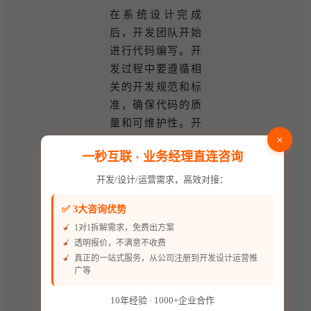
在系统设计完成
后，开发团队开始
进行代码编写。开
发过程中要遵循相
关的开发规范和标
准，确保代码的质
量和可维护性。开
×
发时间根据系统的
一秒互联 · 业务经理直连咨询
复杂程度而定，一
般教学管理系统的
开发/设计/运营需求，高效对接：
开发需要 2 - 4 个
✅ 3大咨询优势
月，学生管理系统
1对1拆解需求，免费出方案
需要 1 - 2 个月。
透明报价，不满意不收费
真正的一站式服务，从公司注册到开发设计运营推
测试与调试
广等
开发完成后，需要
10年经验 · 1000+企业合作