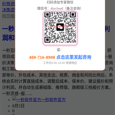
扫码添加专家微信
微信号：diycloud（备注咨询）
网页模板
一秒灵感~报价决策台：把项目成本、利
润和客户报价放进同一套决策逻辑
或：
一秒互联 · 一秒灵感实用商业工具 一秒灵感~报价决策台：把
项目成本、利润和客户报价放进同一套决策逻辑 一秒灵感~报
400-716-8908
点击这里发起咨询
价决策台是一款面向网站建设、软件开发、设计、广告、咨询
工作日9:00-18:00 快速响应
和工程服务公司的在线项目报价工具。用户录入人员工时、内
部单价、外包成本、其他支出、税费、佣金和风险比例后，系
统会实时计算直接成本、调整后成本、保本价、建议报价和预
计利润，并自动生成基础版、推荐版、旗舰版三档报价方案。
一秒灵感~报…...
一秒软件官方
8月5日
0