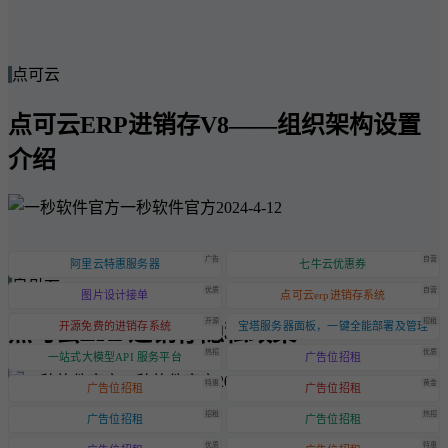
点可云
点可云ERP进销存V8——组织架构设置
介绍
一秒软件官方
2024-4-12
广告
自营
阿里云特惠服务器
七牛云优惠券
点可云
优质
自营
图片设计接单
点可云erp进销存系统
开源
招租
点可云ERP进销存隐私政策
开源免费的进销存系统
宝塔服务器面板，一键全能部署及管理
热招
优质
一站式大模型API 服务平台
广告位招租
一秒软件官方
2024-6-20
特惠
黄金
广告位招租
广告位招租
招租
热招
广告位招租
广告位招租
优质
特惠