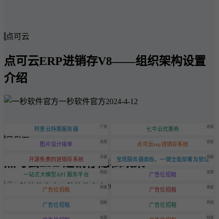
点可云
点可云ERP进销存V8——组织架构设置
介绍
一秒软件官方
2024-4-12
广告
自营
阿里云特惠服务器
七牛云优惠券
点可云
优质
自营
图片设计接单
点可云erp进销存系统
开源
招租
点可云ERP进销存隐私政策
开源免费的进销存系统
宝塔服务器面板，一键全能部署及管理
热招
优质
一站式大模型API 服务平台
广告位招租
一秒软件官方
2024-6-20
特惠
黄金
广告位招租
广告位招租
招租
热招
广告位招租
广告位招租
优质
特惠