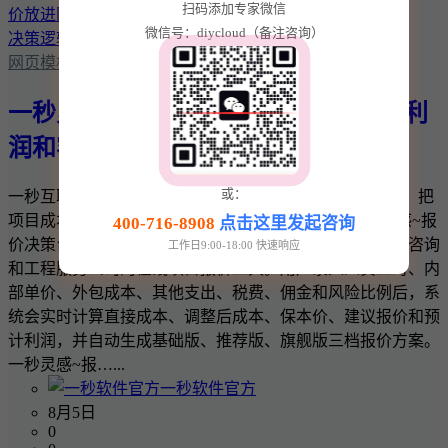
扫码添加专家微信
微信号：diycloud（备注咨询）
网页模板
一秒灵感~报价决策台：把项目成本、利
润和客户报价放进同一套决策逻辑
或：
一秒互联 · 一秒灵感实用商业工具 一秒灵感~报价决策台：把
项目成本、利润和客户报价放进同一套决策逻辑 一秒灵感~报
400-716-8908
点击这里发起咨询
价决策台是一款面向网站建设、软件开发、设计、广告、咨询
工作日9:00-18:00 快速响应
和工程服务公司的在线项目报价工具。用户录入人员工时、内
部单价、外包成本、其他支出、税费、佣金和风险比例后，系
统会实时计算直接成本、调整后成本、保本价、建议报价和预
计利润，并自动生成基础版、推荐版、旗舰版三档报价方案。
一秒灵感~报…...
一秒软件官方
8月5日
0