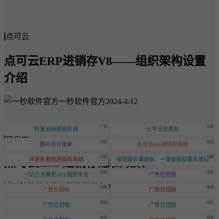
点可云
点可云ERP进销存V8——组织架构设置
介绍
一秒软件官方
2024-4-12
广告
自营
阿里云特惠服务器
七牛云优惠券
点可云
优质
自营
图片设计接单
点可云erp进销存系统
开源
招租
点可云ERP进销存隐私政策
开源免费的进销存系统
宝塔服务器面板，一键全能部署及管理
热招
优质
一站式大模型API 服务平台
广告位招租
一秒软件官方
2024-6-20
特惠
黄金
广告位招租
广告位招租
招租
热招
广告位招租
广告位招租
优质
特惠