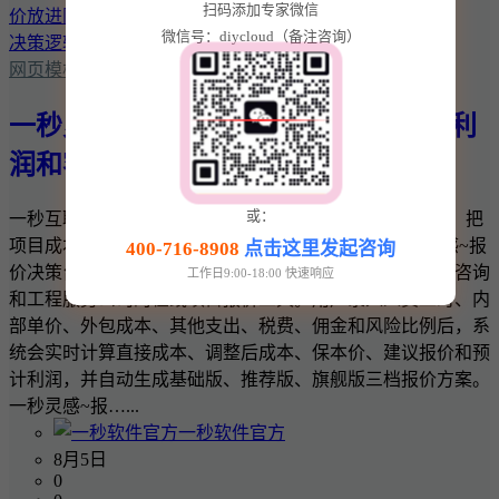
扫码添加专家微信
微信号：diycloud（备注咨询）
网页模板
一秒灵感~报价决策台：把项目成本、利
润和客户报价放进同一套决策逻辑
或：
一秒互联 · 一秒灵感实用商业工具 一秒灵感~报价决策台：把
项目成本、利润和客户报价放进同一套决策逻辑 一秒灵感~报
400-716-8908
点击这里发起咨询
价决策台是一款面向网站建设、软件开发、设计、广告、咨询
工作日9:00-18:00 快速响应
和工程服务公司的在线项目报价工具。用户录入人员工时、内
部单价、外包成本、其他支出、税费、佣金和风险比例后，系
统会实时计算直接成本、调整后成本、保本价、建议报价和预
计利润，并自动生成基础版、推荐版、旗舰版三档报价方案。
一秒灵感~报…...
一秒软件官方
8月5日
0