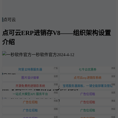
点可云
点可云ERP进销存V8——组织架构设置
介绍
一秒软件官方
2024-4-12
广告
自营
阿里云特惠服务器
七牛云优惠券
点可云
优质
自营
图片设计接单
点可云erp进销存系统
开源
招租
点可云ERP进销存隐私政策
开源免费的进销存系统
宝塔服务器面板，一键全能部署及管理
热招
优质
一站式大模型API 服务平台
广告位招租
一秒软件官方
2024-6-20
特惠
黄金
广告位招租
广告位招租
招租
热招
广告位招租
广告位招租
优质
特惠