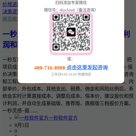
扫码添加专家微信
微信号：diycloud（备注咨询）
网页模板
一秒灵感~报价决策台：把项目成本、利
润和客户报价放进同一套决策逻辑
或：
一秒互联 · 一秒灵感实用商业工具 一秒灵感~报价决策台：把
项目成本、利润和客户报价放进同一套决策逻辑 一秒灵感~报
400-716-8908
点击这里发起咨询
价决策台是一款面向网站建设、软件开发、设计、广告、咨询
工作日9:00-18:00 快速响应
和工程服务公司的在线项目报价工具。用户录入人员工时、内
部单价、外包成本、其他支出、税费、佣金和风险比例后，系
统会实时计算直接成本、调整后成本、保本价、建议报价和预
计利润，并自动生成基础版、推荐版、旗舰版三档报价方案。
一秒灵感~报…...
一秒软件官方
8月5日
0