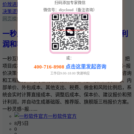
扫码添加专家微信
微信号：diycloud（备注咨询）
网页模板
一秒灵感~报价决策台：把项目成本、利
润和客户报价放进同一套决策逻辑
或：
一秒互联 · 一秒灵感实用商业工具 一秒灵感~报价决策台：把
项目成本、利润和客户报价放进同一套决策逻辑 一秒灵感~报
400-716-8908
点击这里发起咨询
价决策台是一款面向网站建设、软件开发、设计、广告、咨询
工作日9:00-18:00 快速响应
和工程服务公司的在线项目报价工具。用户录入人员工时、内
部单价、外包成本、其他支出、税费、佣金和风险比例后，系
统会实时计算直接成本、调整后成本、保本价、建议报价和预
计利润，并自动生成基础版、推荐版、旗舰版三档报价方案。
一秒灵感~报…...
一秒软件官方
8月5日
0