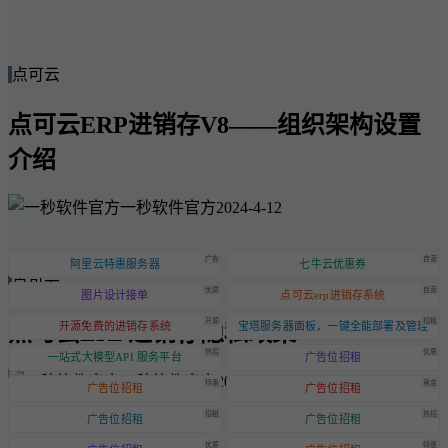
点可云
点可云ERP进销存V8——组织架构设置
介绍
一秒软件官方
2024-4-12
广告
自营
阿里云特惠服务器
七牛云优惠券
点可云
优质
自营
图片设计接单
点可云erp进销存系统
开源
招租
点可云ERP进销存隐私政策
开源免费的进销存系统
宝塔服务器面板，一键全能部署及管理
热招
优质
一站式大模型API 服务平台
广告位招租
一秒软件官方
2024-6-20
特惠
黄金
广告位招租
广告位招租
招租
热招
广告位招租
广告位招租
优质
特惠